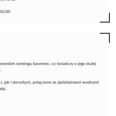
10.00
anowskim rankingu basenów, co świadczy o jego dużej
.
i, jak i dorosłych, połączone ze zjeżdżalniami wodnymi
ają: