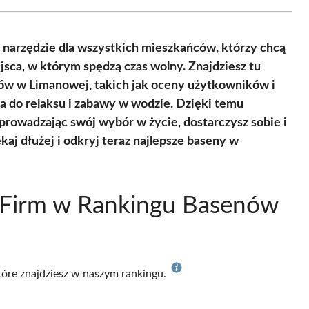
Facebook
X
Pinterest
WhatsApp
LinkedIn
Email
(Twitter)
narzędzie dla wszystkich mieszkańców, którzy chcą
sca, w którym spędzą czas wolny. Znajdziesz tu
ów w Limanowej, takich jak oceny użytkowników i
ca do relaksu i zabawy w wodzie. Dzięki temu
rowadzając swój wybór w życie, dostarczysz sobie i
kaj dłużej i odkryj teraz najlepsze baseny w
 Firm w Rankingu Basenów
które znajdziesz w naszym rankingu.