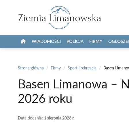
Przejdź
do
treści
WIADOMOŚCI
POLICJA
FIRMY
OGŁOSZE
Strona główna
/
Firmy
/
Sport i rekreacja
/
Basen Limanow
Basen Limanowa – N
2026 roku
Data dodania:
1 sierpnia 2026 r.