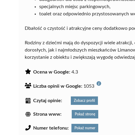
specjalnych miejsc parkingowych,
toalet oraz odpowiednio przystosowanych we
Dbałość o czystość i atrakcyjne ceny dodatkowo po
Rodziny z dziećmi mają do dyspozycji wiele atrakcji,
dorosłych, jak i najmłodszych mieszkańców Limanow
korzystanie z obiektu i zwiększają wygodę odwiedza
Ocena w Google:
4.3
Liczba opinii w Google:
1053
Czytaj opinie:
Zobacz profil
Strona www:
Pokaż stronę
Numer telefonu:
Pokaż numer