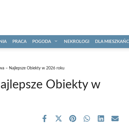
NIA
PRACA
POGODA
NEKROLOGI
DLA MIESZKAŃ
a – Najlepsze Obiekty w 2026 roku
ajlepsze Obiekty w
Share
Share
Share
Share
Share
Share
on
on
on
on
on
on