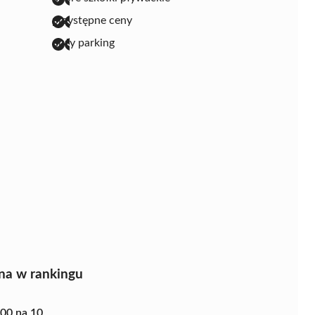
przystępne ceny
duży parking
na w rankingu
.00 na 10