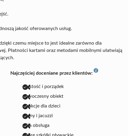
jść.
dnoszą jakość oferowanych usług.
 dzięki czemu miejsce to jest idealne zarówno dla
ej. Płatności kartami oraz metodami mobilnymi ułatwiają
jących.
Najczęściej doceniane przez klientów:
czystość i porządek
nowoczesny obiekt
atrakcje dla dzieci
sauny i jacuzzi
miła obsługa
dobre szkółki pływackie