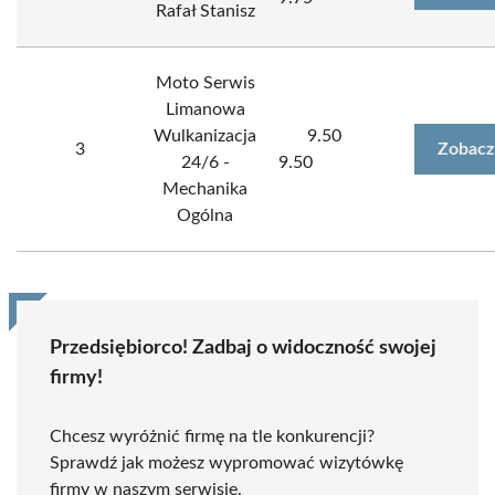
Rafał Stanisz
Moto Serwis
Limanowa
Wulkanizacja
9.50
3
Zobacz
24/6 -
9.50
Mechanika
Ogólna
Przedsiębiorco! Zadbaj o widoczność swojej
firmy!
Chcesz wyróżnić firmę na tle konkurencji?
Sprawdź jak możesz wypromować wizytówkę
firmy w naszym serwisie.