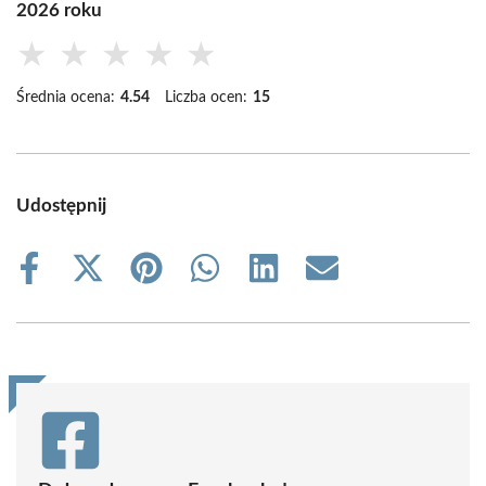
2026 roku
★
★
★
★
★
Średnia ocena:
4.54
Liczba ocen:
15
Udostępnij
Share
Share
Share
Share
Share
Share
on
on
on
on
on
on
Facebook
X
Pinterest
WhatsApp
LinkedIn
Email
(Twitter)