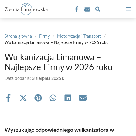
Przejdź
M
do
treści
Strona główna
/
Firmy
/
Motoryzacja i Transport
/
Wulkanizacja Limanowa – Najlepsze Firmy w 2026 roku
Wulkanizacja Limanowa –
Najlepsze Firmy w 2026 roku
Data dodania:
3 sierpnia 2026 r.
Share
Share
Share
Share
Share
Share
on
on
on
on
on
on
Facebook
X
Pinterest
WhatsApp
LinkedIn
Email
(Twitter)
Wyszukując odpowiedniego wulkanizatora w