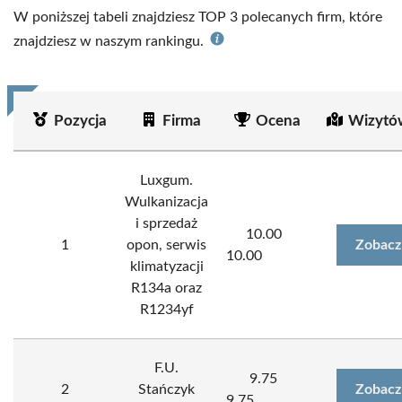
W poniższej tabeli znajdziesz TOP 3 polecanych firm, które
znajdziesz w naszym rankingu.
Pozycja
Firma
Ocena
Wizytó
Luxgum.
Wulkanizacja
i sprzedaż
10.00
1
opon, serwis
Zobacz
10.00
klimatyzacji
R134a oraz
R1234yf
F.U.
9.75
2
Stańczyk
Zobacz
9.75