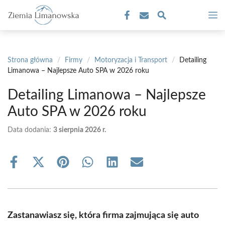
Przejdź
M
do
treści
Strona główna
/
Firmy
/
Motoryzacja i Transport
/
Detailing
Limanowa – Najlepsze Auto SPA w 2026 roku
Detailing Limanowa – Najlepsze
Auto SPA w 2026 roku
Data dodania:
3 sierpnia 2026 r.
Share
Share
Share
Share
Share
Share
on
on
on
on
on
on
Facebook
X
Pinterest
WhatsApp
LinkedIn
Email
(Twitter)
Zastanawiasz się, która firma zajmująca się auto