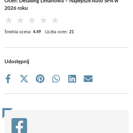
Oceń: Detailing Limanowa – Najlepsze Auto SPA w
2026 roku
★
★
★
★
★
Średnia ocena:
4.49
Liczba ocen:
21
Udostępnij
Share
Share
Share
Share
Share
Share
on
on
on
on
on
on
Facebook
X
Pinterest
WhatsApp
LinkedIn
Email
(Twitter)