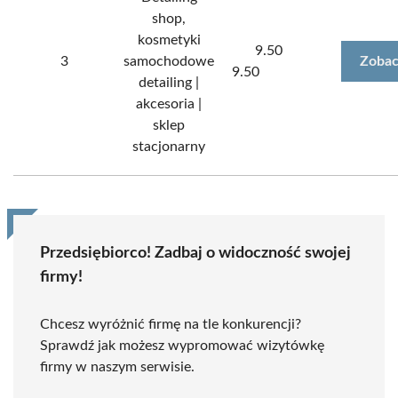
shop,
kosmetyki
9.50
3
samochodowe
Zobac
9.50
detailing |
akcesoria |
sklep
stacjonarny
Przedsiębiorco! Zadbaj o widoczność swojej
firmy!
Chcesz wyróżnić firmę na tle konkurencji?
Sprawdź jak możesz wypromować wizytówkę
firmy w naszym serwisie.