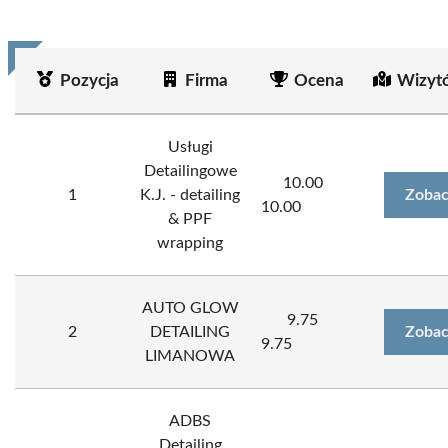
Pozycja
Firma
Ocena
Wizyt
Usługi
Detailingowe
10.00
1
K.J. - detailing
Zobac
10.00
& PPF
wrapping
AUTO GLOW
9.75
2
DETAILING
Zobac
9.75
LIMANOWA
ADBS
Detailing