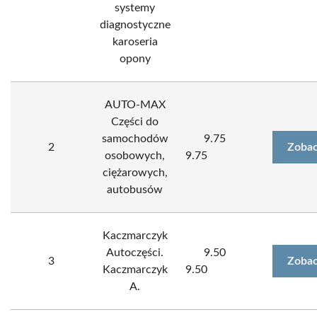
systemy
diagnostyczne
karoseria
opony
AUTO-MAX
Części do
samochodów
9.75
2
Zobac
osobowych,
9.75
ciężarowych,
autobusów
Kaczmarczyk
Autoczęści.
9.50
3
Zobac
Kaczmarczyk
9.50
A.