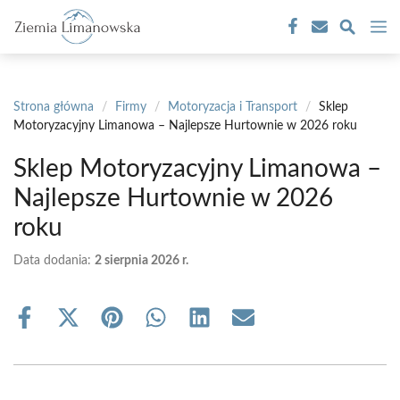
Przejdź
M
do
treści
Strona główna
/
Firmy
/
Motoryzacja i Transport
/
Sklep
Motoryzacyjny Limanowa – Najlepsze Hurtownie w 2026 roku
Sklep Motoryzacyjny Limanowa –
Najlepsze Hurtownie w 2026
roku
Data dodania:
2 sierpnia 2026 r.
Share
Share
Share
Share
Share
Share
on
on
on
on
on
on
Facebook
X
Pinterest
WhatsApp
LinkedIn
Email
(Twitter)