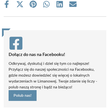
Share
Share
Share
Share
Share
Share
on
on
on
on
on
on
Facebook
X
Pinterest
WhatsApp
LinkedIn
Email
(Twitter)
Dołącz do nas na Facebooku!
Odkrywaj, dyskutuj i dziel się tym co najlepsze!
Przyłącz się do naszej społeczności na Facebooku,
gdzie możesz dowiedzieć się więcej o lokalnych
wydarzeniach w Limanowej. Twoje zdanie się liczy -
polub naszą stronę i bądź na bieżąco!
Polub nas!