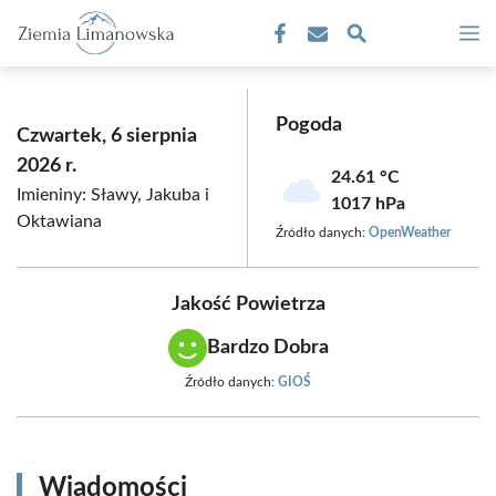
Przejdź
M
do
treści
Pogoda
Czwartek, 6 sierpnia
2026 r.
24.61 °C
Imieniny: Sławy, Jakuba i
1017 hPa
Oktawiana
Źródło danych:
OpenWeather
Jakość Powietrza
Bardzo Dobra
Źródło danych:
GIOŚ
Wiadomości