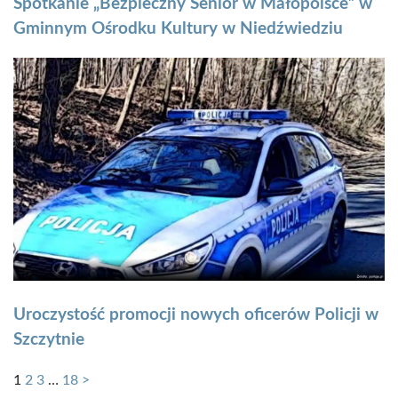
Spotkanie „Bezpieczny Senior w Małopolsce” w
Gminnym Ośrodku Kultury w Niedźwiedziu
Uroczystość promocji nowych oficerów Policji w
Szczytnie
1
2
3
…
18
>