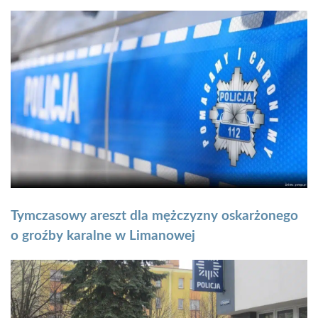
Tymczasowy areszt dla mężczyzny oskarżonego
o groźby karalne w Limanowej