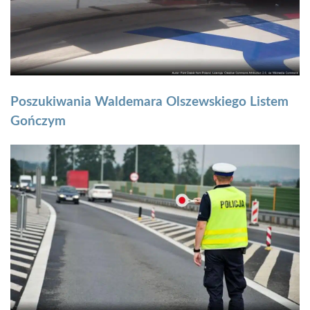
Poszukiwania Waldemara Olszewskiego Listem
Gończym