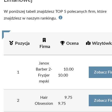
Limanowej
W poniższej tabeli znajdziesz TOP 5 polecanych firm, które
znajdziesz w naszym rankingu.
Pozycja
Ocena
Wizytówk
Firma
Janox
Barber 2-
10.00
1
Zobacz Fi
Fryzjer
10.00
męski
Hair
9.75
2
Zobacz Fi
Obsession
9.75