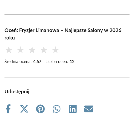
Oceń: Fryzjer Limanowa – Najlepsze Salony w 2026
roku
★
★
★
★
★
Średnia ocena:
4.67
Liczba ocen:
12
Udostępnij
Share
Share
Share
Share
Share
Share
on
on
on
on
on
on
Facebook
X
Pinterest
WhatsApp
LinkedIn
Email
(Twitter)