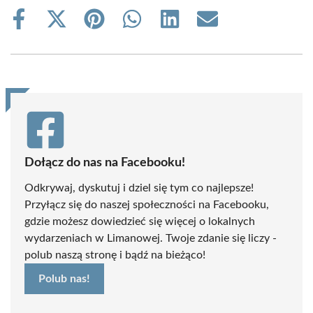
Share
Share
Share
Share
Share
Share
on
on
on
on
on
on
Facebook
X
Pinterest
WhatsApp
LinkedIn
Email
(Twitter)
Dołącz do nas na Facebooku!
Odkrywaj, dyskutuj i dziel się tym co najlepsze!
Przyłącz się do naszej społeczności na Facebooku,
gdzie możesz dowiedzieć się więcej o lokalnych
wydarzeniach w Limanowej. Twoje zdanie się liczy -
polub naszą stronę i bądź na bieżąco!
Polub nas!