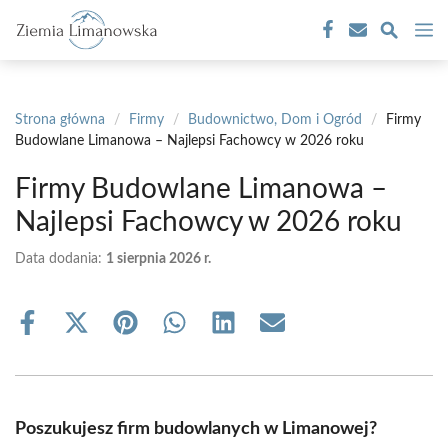
Przejdź
M
do
treści
Strona główna
/
Firmy
/
Budownictwo, Dom i Ogród
/
Firmy
Budowlane Limanowa – Najlepsi Fachowcy w 2026 roku
Firmy Budowlane Limanowa –
Najlepsi Fachowcy w 2026 roku
Data dodania:
1 sierpnia 2026 r.
Share
Share
Share
Share
Share
Share
on
on
on
on
on
on
Facebook
X
Pinterest
WhatsApp
LinkedIn
Email
(Twitter)
Poszukujesz firm budowlanych w Limanowej?