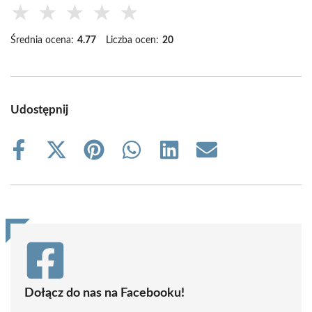
★
★
★
★
★
Średnia ocena:
4.77
Liczba ocen:
20
Udostępnij
Share
Share
Share
Share
Share
Share
on
on
on
on
on
on
Facebook
X
Pinterest
WhatsApp
LinkedIn
Email
(Twitter)
Dołącz do nas na Facebooku!