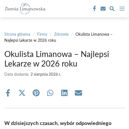
Przejdź
M
do
treści
Strona główna
/
Firmy
/
Zdrowie
/
Okulista Limanowa –
Najlepsi Lekarze w 2026 roku
Okulista Limanowa – Najlepsi
Lekarze w 2026 roku
Data dodania:
2 sierpnia 2026 r.
Share
Share
Share
Share
Share
Share
on
on
on
on
on
on
Facebook
X
Pinterest
WhatsApp
LinkedIn
Email
(Twitter)
W dzisiejszych czasach, wybór odpowiedniego