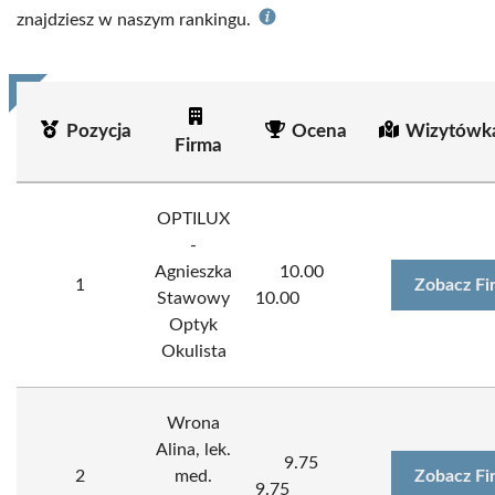
znajdziesz w naszym rankingu.
Pozycja
Ocena
Wizytówka
Firma
OPTILUX
-
Agnieszka
10.00
1
Zobacz Fi
Stawowy
10.00
Optyk
Okulista
Wrona
Alina, lek.
9.75
2
med.
Zobacz Fi
9.75