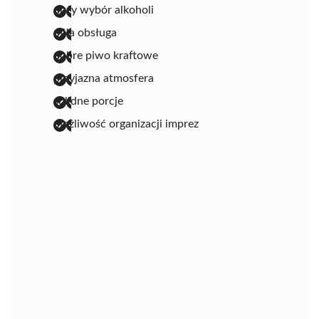
duży wybór alkoholi
miła obsługa
dobre piwo kraftowe
przyjazna atmosfera
solidne porcje
możliwość organizacji imprez