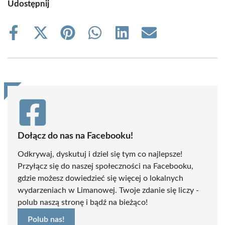
Udostępnij
Share
Share
Share
Share
Share
Share
on
on
on
on
on
on
Facebook
X
Pinterest
WhatsApp
LinkedIn
Email
(Twitter)
Dołącz do nas na Facebooku!
Odkrywaj, dyskutuj i dziel się tym co najlepsze!
Przyłącz się do naszej społeczności na Facebooku,
gdzie możesz dowiedzieć się więcej o lokalnych
wydarzeniach w Limanowej. Twoje zdanie się liczy -
polub naszą stronę i bądź na bieżąco!
Polub nas!