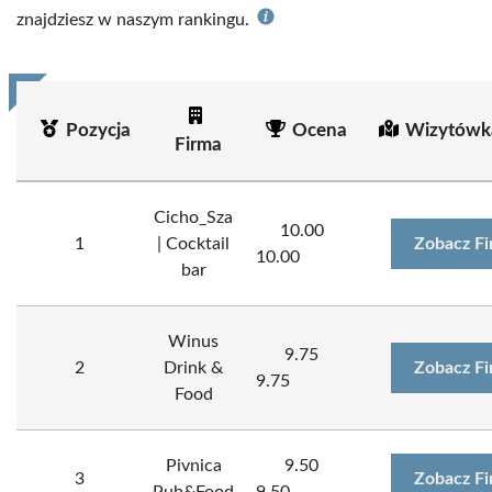
znajdziesz w naszym rankingu.
Pozycja
Ocena
Wizytówk
Firma
Cicho_Sza
10.00
1
| Cocktail
Zobacz F
10.00
bar
Winus
9.75
2
Drink &
Zobacz F
9.75
Food
Pivnica
9.50
3
Zobacz F