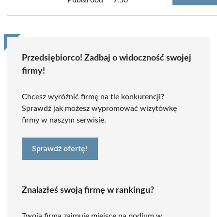
Pub&Food
9.50
Przedsiębiorco! Zadbaj o widoczność swojej
firmy!
Chcesz wyróżnić firmę na tle konkurencji?
Sprawdź jak możesz wypromować wizytówkę
firmy w naszym serwisie.
Sprawdź ofertę!
Znalazłeś swoją firmę w rankingu?
Twoja firma zajmuje miejsce na podium w