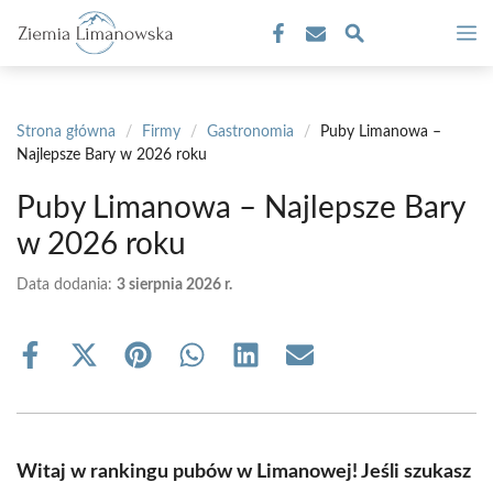
Przejdź
M
do
treści
Strona główna
/
Firmy
/
Gastronomia
/
Puby Limanowa –
Najlepsze Bary w 2026 roku
Puby Limanowa – Najlepsze Bary
w 2026 roku
Data dodania:
3 sierpnia 2026 r.
Share
Share
Share
Share
Share
Share
on
on
on
on
on
on
Facebook
X
Pinterest
WhatsApp
LinkedIn
Email
(Twitter)
Witaj w rankingu pubów w Limanowej! Jeśli szukasz