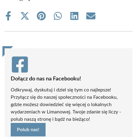
Share
Share
Share
Share
Share
Share
on
on
on
on
on
on
Facebook
X
Pinterest
WhatsApp
LinkedIn
Email
(Twitter)
Dołącz do nas na Facebooku!
Odkrywaj, dyskutuj i dziel się tym co najlepsze!
Przyłącz się do naszej społeczności na Facebooku,
gdzie możesz dowiedzieć się więcej o lokalnych
wydarzeniach w Limanowej. Twoje zdanie się liczy -
polub naszą stronę i bądź na bieżąco!
Polub nas!