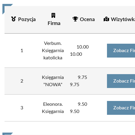
Pozycja
Ocena
Wizytówk
Firma
Verbum.
10.00
1
Księgarnia
Zobacz Fi
10.00
katolicka
Księgarnia
9.75
2
Zobacz Fi
''NOWA"
9.75
Eleonora.
9.50
3
Zobacz Fi
Księgarnia
9.50