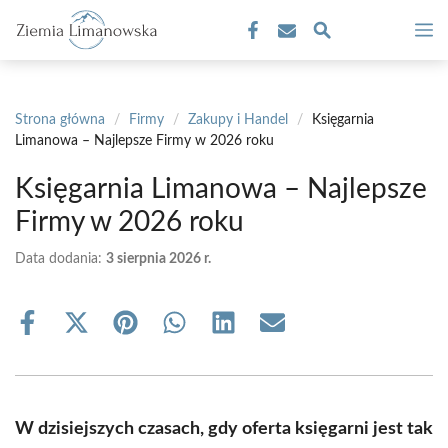
Przejdź
M
do
treści
Strona główna
/
Firmy
/
Zakupy i Handel
/
Księgarnia
Limanowa – Najlepsze Firmy w 2026 roku
Księgarnia Limanowa – Najlepsze
Firmy w 2026 roku
Data dodania:
3 sierpnia 2026 r.
Share
Share
Share
Share
Share
Share
on
on
on
on
on
on
Facebook
X
Pinterest
WhatsApp
LinkedIn
Email
(Twitter)
W dzisiejszych czasach, gdy oferta księgarni jest tak