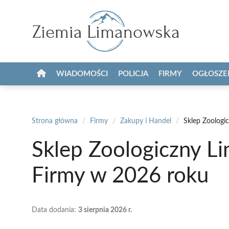
Przejdź
do
treści
WIADOMOŚCI
POLICJA
FIRMY
OGŁOSZE
Strona główna
/
Firmy
/
Zakupy i Handel
/
Sklep Zoologi
Sklep Zoologiczny L
Firmy w 2026 roku
Data dodania:
3 sierpnia 2026 r.