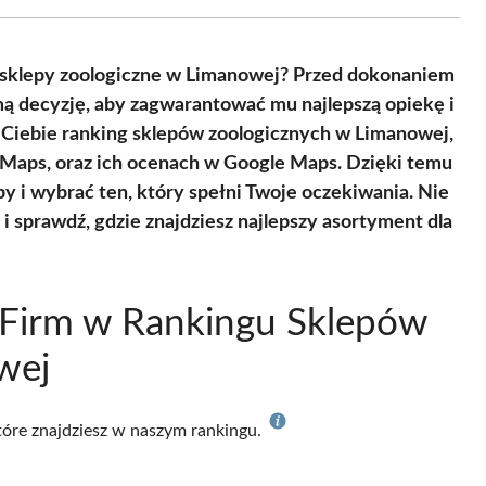
Facebook
X
Pinterest
WhatsApp
LinkedIn
Email
(Twitter)
e sklepy zoologiczne w Limanowej? Przed dokonaniem
ą decyzję, aby zagwarantować mu najlepszą opiekę i
 Ciebie ranking sklepów zoologicznych w Limanowej,
 Maps, oraz ich ocenach w Google Maps. Dzięki temu
y i wybrać ten, który spełni Twoje oczekiwania. Nie
 i sprawdź, gdzie znajdziesz najlepszy asortyment dla
 Firm w Rankingu Sklepów
wej
które znajdziesz w naszym rankingu.