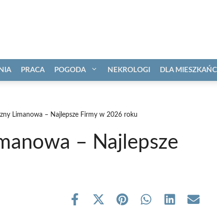
NIA
PRACA
POGODA
NEKROLOGI
DLA MIESZKAŃ
czny Limanowa – Najlepsze Firmy w 2026 roku
imanowa – Najlepsze
Share
Share
Share
Share
Share
Share
on
on
on
on
on
on