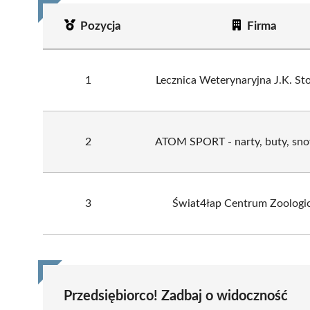
Pozycja
Firma
1
Lecznica Weterynaryjna J.K. Sto
2
ATOM SPORT - narty, buty, sn
3
Świat4łap Centrum Zoologi
Przedsiębiorco! Zadbaj o widoczność