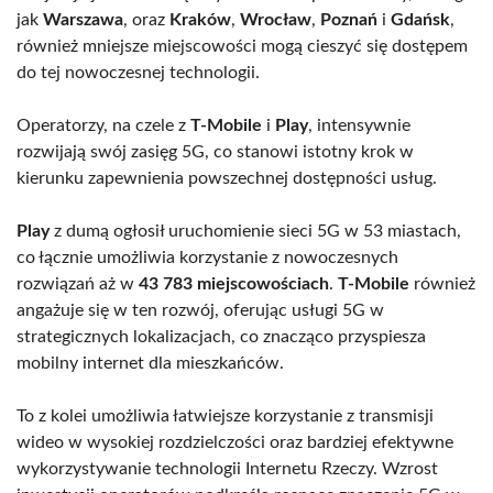
jak
Warszawa
, oraz
Kraków
,
Wrocław
,
Poznań
i
Gdańsk
,
również mniejsze miejscowości mogą cieszyć się dostępem
do tej nowoczesnej technologii.
Operatorzy, na czele z
T-Mobile
i
Play
, intensywnie
rozwijają swój zasięg 5G, co stanowi istotny krok w
kierunku zapewnienia powszechnej dostępności usług.
Play
z dumą ogłosił uruchomienie sieci 5G w 53 miastach,
co łącznie umożliwia korzystanie z nowoczesnych
rozwiązań aż w
43 783 miejscowościach
.
T-Mobile
również
angażuje się w ten rozwój, oferując usługi 5G w
strategicznych lokalizacjach, co znacząco przyspiesza
mobilny internet dla mieszkańców.
To z kolei umożliwia łatwiejsze korzystanie z transmisji
wideo w wysokiej rozdzielczości oraz bardziej efektywne
wykorzystywanie technologii Internetu Rzeczy. Wzrost