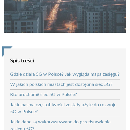
Spis treści
Gdzie działa 5G w Polsce? Jak wygląda mapa zasięgu?
W jakich polskich miastach jest dostępna sieć 5G?
Kto uruchomił sieć 5G w Polsce?
Jakie pasma częstotliwości zostały użyte do rozwoju
5G w Polsce?
Jakie dane są wykorzystywane do przedstawienia
zasięgu 5G?