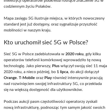
inwestycji operatorów podkreśla rosnące znaczenie 5G w
codziennym życiu Polaków.
Mapa zasięgu 5G ilustruje miejsca, w których nowoczesny
standard jest już dostępny, oraz sygnalizuje przyszłość
mobilności w naszym kraju.
Kto uruchomił sieć 5G w Polsce?
Sieć 5G w Polsce zadebiutowała w
2020 roku
, gdy kilku
operatorów telefonii komórkowej wprowadziło tę nową
technologię. Jako pierwszy,
Plus
włączył swoją sieć 11 maja
2020 roku, a nieco później, bo
1 lipca
, do akcji dołączył
Orange
.
T-Mobile
oraz
Play
również intensywnie pracują
nad rozwinięciem swojej infrastruktury 5G, co przekłada
się na większą dostępność dla użytkowników.
Podczas aukcji pasm częstotliwości operatorzy zyskali
nową infrastrukturę, podnosząc tym samym jakość swoich