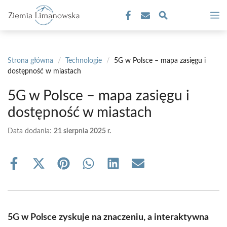
Przejdź
M
do
treści
Strona główna
/
Technologie
/
5G w Polsce – mapa zasięgu i
dostępność w miastach
5G w Polsce – mapa zasięgu i
dostępność w miastach
Data dodania:
21 sierpnia 2025 r.
Share
Share
Share
Share
Share
Share
on
on
on
on
on
on
Facebook
X
Pinterest
WhatsApp
LinkedIn
Email
(Twitter)
5G w Polsce zyskuje na znaczeniu, a interaktywna