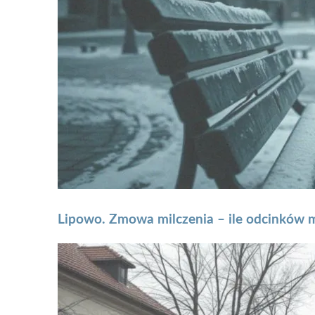
Lipowo. Zmowa milczenia – ile odcinków m