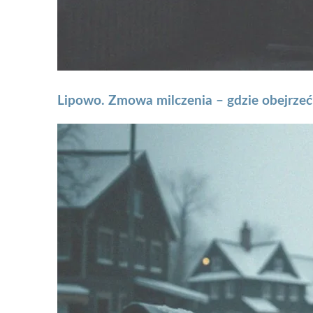
Lipowo. Zmowa milczenia – gdzie obejrzeć 