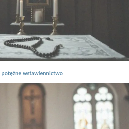
– potężne wstawiennictwo