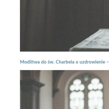
Modlitwa do św. Charbela o uzdrowienie 