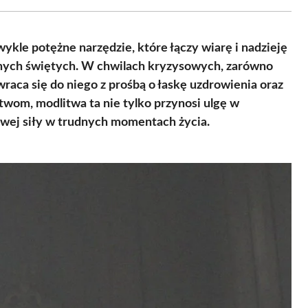
Facebook
X
Pinterest
WhatsApp
LinkedIn
Email
(Twitter)
ykle potężne narzędzie, które łączy wiarę i nadzieję
onych świętych. W chwilach kryzysowych, zarówno
wraca się do niego z prośbą o łaskę uzdrowienia oraz
wom, modlitwa ta nie tylko przynosi ulgę w
nowej siły w trudnych momentach życia.