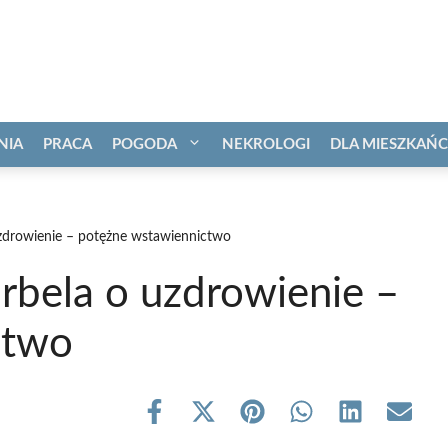
NIA
PRACA
POGODA
NEKROLOGI
DLA MIESZKAŃ
zdrowienie – potężne wstawiennictwo
rbela o uzdrowienie –
ctwo
Share
Share
Share
Share
Share
Share
on
on
on
on
on
on