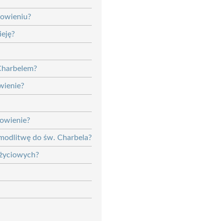
rowieniu?
ieję?
 Charbelem?
wienie?
rowienie?
 modlitwę do św. Charbela?
 życiowych?