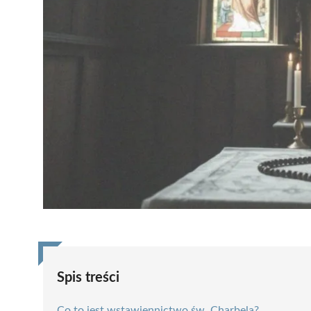
Spis treści
Co to jest wstawiennictwo św. Charbela?