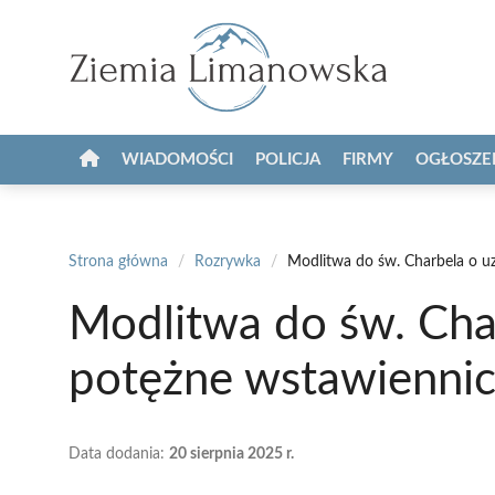
Przejdź
do
treści
WIADOMOŚCI
POLICJA
FIRMY
OGŁOSZE
Strona główna
/
Rozrywka
/
Modlitwa do św. Charbela o u
Modlitwa do św. Cha
potężne wstawienni
Data dodania:
20 sierpnia 2025 r.