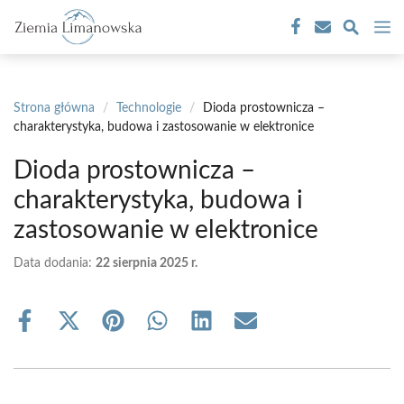
Przejdź
M
do
treści
Strona główna
/
Technologie
/
Dioda prostownicza –
charakterystyka, budowa i zastosowanie w elektronice
Dioda prostownicza –
charakterystyka, budowa i
zastosowanie w elektronice
Data dodania:
22 sierpnia 2025 r.
Share
Share
Share
Share
Share
Share
on
on
on
on
on
on
Facebook
X
Pinterest
WhatsApp
LinkedIn
Email
(Twitter)