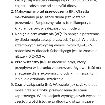
Zazwyczaj wartości wahają się od 50 V do 1000 V,
co jest uzależnione od specyfiki diody.
Maksymalny prąd przewodzenia (IF)
: Określa
maksymalny prąd, który dioda jest w stanie
przewodzić. Bezpieczny zakres to miliampery do
kilku amperów, w zależności od modelu.
Napięcie przewodzenia (VF)
: To napięcie potrzebne,
by dioda mogła zacząć przewodzić prąd. W diodach
krzemowych zazwyczaj wynosi około 0,6–0,7 V,
natomiast w diodach Schottky’ego jest to znacznie
niższe – 0,2–0,3 V.
Prąd wsteczny (IR)
: To niewielki prąd, który
przepływa w kierunku zaporowym. Jego wartość ma
znaczenie dla efektywności diody – im niższa, tym
lepiej dla działania urządzenia.
Czas przełączania (trr)
: Wskazuje, jak szybko dioda
może przejść z trybu przewodzenia do stanu
zaporowego. W aplikacjach wymagających wysokich
częstotliwości istotne są diody z krótszym czasem