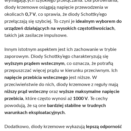
wymagających szybkiego przełączania. Dla porównania,
diody krzemowe osiągają napięcie przewodzenia w
okolicach
0,7 V
, co sprawia, że diody Schottky’ego
przełączają się szybciej. To czyni je
idealnym wyborem do
urządzeń działających na wysokich częstotliwościach
,
takich jak zasilacze impulsowe.
Innym istotnym aspektem jest ich zachowanie w trybie
zaporowym. Diody Schottky’ego charakteryzują się
wyższym prądem wstecznym
, co oznacza, że potrafią
przepuszczać więcej prądu w kierunku przeciwnym. Ich
napięcie przebicia wstecznego
jest niższe. W
przeciwieństwie do nich, diody krzemowe z reguły mają
niższy prąd wsteczny
oraz
wyższe maksymalne napięcie
przebicia
, które często wynosi aż
1000 V
. Te cechy
powodują, że są one
bardziej stabilne w trudnych
warunkach eksploatacyjnych
.
Dodatkowo, diody krzemowe wykazują
lepszą odporność