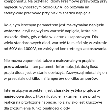
komponentu. Na przykład, diody krzemowe przewodzą przy
napięciu wynoszącym około
0,7 V
, co pozwala im
efektywnie pracować przy niskim spadku napięcia.
Kolejnym istotnym parametrem jest
maksymalne napięcie
wsteczne
, czyli najwyższa wartość napięcia, która nie
uszkodzi diody, gdy działa w kierunku zaporowym. Dla
wielu standardowych diod, wartość ta mieści się w zakresie
od
50 V
do
1000 V
, co zależy od konkretnego zastosowania.
Nie można zapomnieć także o
maksymalnym prądzie
przewodzenia
– ten parametr informuje, jak dużą ilość
prądu dioda jest w stanie obsłużyć. Zazwyczaj mieści się on
w przedziale od
kilku miliamperów
do
kilku amperów
.
Interesującym aspektem jest
charakterystyka prądowo-
napięciowa
diody, która ilustruje, jak zmienia się prąd w
reakcji na przyłożone napięcie. To zjawisko jest kluczowe
dla zrozumienia funkcjonalności diody.