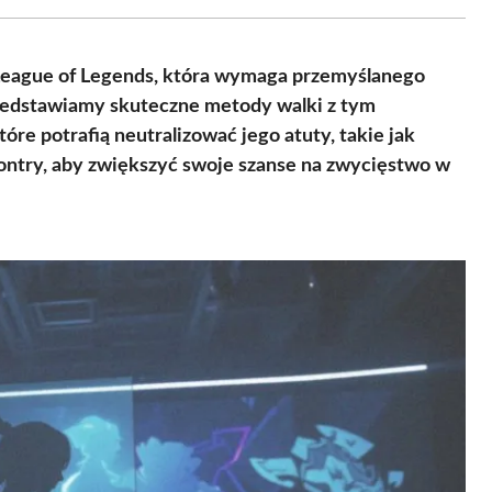
Facebook
X
Pinterest
WhatsApp
LinkedIn
Email
(Twitter)
League of Legends, która wymaga przemyślanego
rzedstawiamy skuteczne metody walki z tym
óre potrafią neutralizować jego atuty, takie jak
kontry, aby zwiększyć swoje szanse na zwycięstwo w