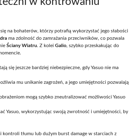
uteczni w kontrowaniu
się na bohaterów, którzy potrafią wykorzystać jego słabości
ndra
ma zdolność do zamrażania przeciwników, co pozwala
nie
Ściany Wiatru
. Z kolei
Galio
, szybko przeskakując do
 momencie.
tają się jeszcze bardziej niebezpieczne, gdy Yasuo nie ma
możliwia mu unikanie zagrożeń, a jego umiejętności pozwalają
 obrażeniom mogą szybko zneutralizować możliwości Yasuo
wać Yasuo, wykorzystując swoją zwrotność i umiejętności, by
i kontroli tłumu lub dużym burst damage w starciach z