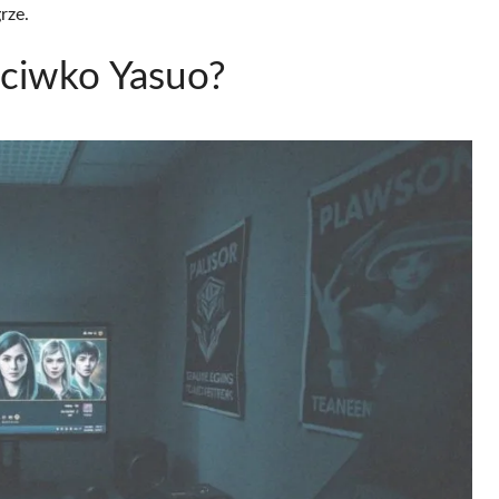
rze.
eciwko Yasuo?