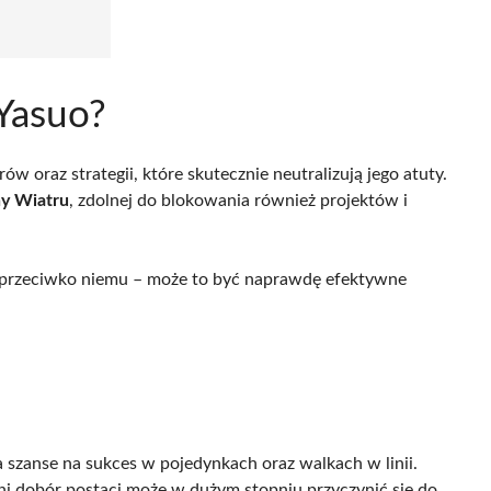
Yasuo?
 oraz strategii, które skutecznie neutralizują jego atuty.
ny Wiatru
, zdolnej do blokowania również projektów i
 przeciwko niemu – może to być naprawdę efektywne
szanse na sukces w pojedynkach oraz walkach w linii.
i dobór postaci może w dużym stopniu przyczynić się do