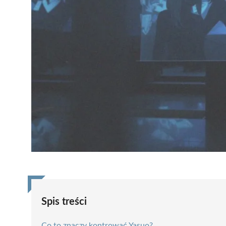
Spis treści
Co to znaczy kontrować Yasuo?