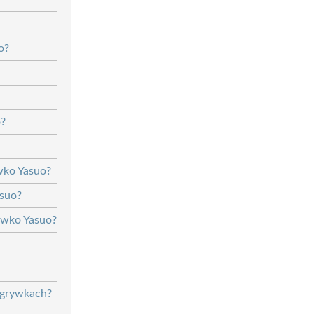
o?
o?
iwko Yasuo?
asuo?
ciwko Yasuo?
zgrywkach?