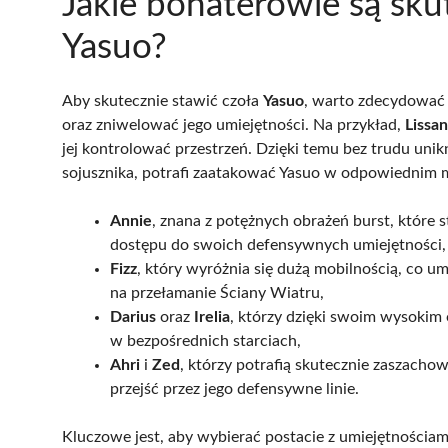
Jakie bohaterowie są sk
Yasuo?
Aby skutecznie stawić czoła
Yasuo
, warto zdecydować 
oraz zniwelować jego umiejętności. Na przykład,
Lissa
jej kontrolować przestrzeń. Dzięki temu bez trudu unik
sojusznika, potrafi zaatakować Yasuo w odpowiednim
Annie
, znana z potężnych obrażeń burst, które s
dostępu do swoich defensywnych umiejętności,
Fizz
, który wyróżnia się dużą mobilnością, co u
na przełamanie Ściany Wiatru,
Darius
oraz
Irelia
, którzy dzięki swoim wysokim
w bezpośrednich starciach,
Ahri
i
Zed
, którzy potrafią skutecznie zaszacho
przejść przez jego defensywne linie.
Kluczowe jest, aby wybierać postacie z umiejętnościam