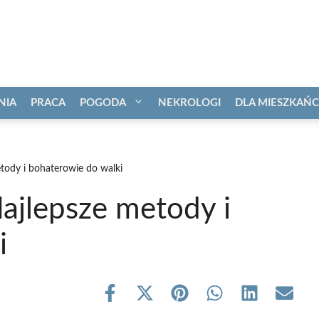
NIA
PRACA
POGODA
NEKROLOGI
DLA MIESZKAŃ
tody i bohaterowie do walki
ajlepsze metody i
i
Share
Share
Share
Share
Share
Share
on
on
on
on
on
on