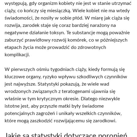
występują, gdy organizm kobiety nie jest w stanie utrzymać
ciąży, co kończy się miesiączką. Wiele kobiet nie ma wtedy
świadomości, że nosiły w sobie płód. W miarę jak ciąża się
rozwija, zarodek staje się coraz bardziej narażony na
negatywne działanie toksyn. Te substancje mogą poważnie
zaburzyć prawidłowy rozwój komórek, co w późniejszych
etapach życia może prowadzić do zdrowotnych
komplikacji.
W pierwszych ośmiu tygodniach ciąży, kiedy formują się
kluczowe organy, ryzyko wpływu szkodliwych czynników
jest najwyższe. Statystyki pokazują, że wiele wad
wrodzonych związanych z teratogenami ujawnia się
właśnie w tym krytycznym okresie. Dlatego niezwykle
istotne jest, aby przyszłe matki były świadome
potencjalnych zagrożeń i unikały wszelkich czynników,
które mogą zaszkodzić rozwijającemu się zarodkowi.
Jakie są statystyki dotyczące poronień