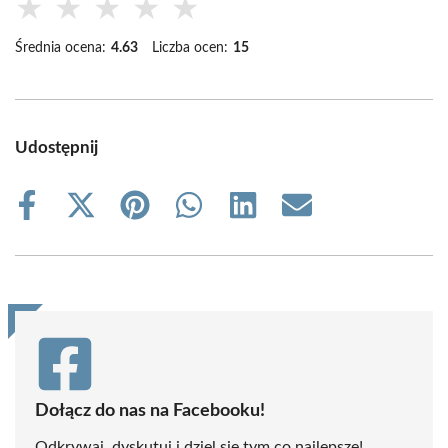
★
★
★
★
★
Średnia ocena:
4.63
Liczba ocen:
15
Udostępnij
Share
Share
Share
Share
Share
Share
on
on
on
on
on
on
Facebook
X
Pinterest
WhatsApp
LinkedIn
Email
(Twitter)
Dołącz do nas na Facebooku!
Odkrywaj, dyskutuj i dziel się tym co najlepsze!