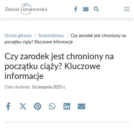
Przejdź
M
do
treści
Strona główna
/
Rodzicielstwo
/
Czy zarodek jest chroniony na
początku ciąży? Kluczowe informacje
Czy zarodek jest chroniony na
początku ciąży? Kluczowe
informacje
Data dodania:
16 sierpnia 2025 r.
Share
Share
Share
Share
Share
Share
on
on
on
on
on
on
Facebook
X
Pinterest
WhatsApp
LinkedIn
Email
(Twitter)