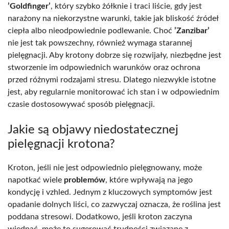
’Goldfinger’
, który szybko żółknie i traci liście, gdy jest
narażony na niekorzystne warunki, takie jak bliskość źródeł
ciepła albo nieodpowiednie podlewanie. Choć
’Zanzibar’
nie jest tak powszechny, również wymaga starannej
pielęgnacji. Aby krotony dobrze się rozwijały, niezbędne jest
stworzenie im odpowiednich warunków oraz ochrona
przed różnymi rodzajami stresu. Dlatego niezwykle istotne
jest, aby regularnie monitorować ich stan i w odpowiednim
czasie dostosowywać sposób pielęgnacji.
Jakie są objawy niedostatecznej
pielęgnacji krotona?
Kroton, jeśli nie jest odpowiednio pielęgnowany, może
napotkać wiele
problemów
, które wpływają na jego
kondycję i vzhled. Jednym z kluczowych symptomów jest
opadanie dolnych liści, co zazwyczaj oznacza, że roślina jest
poddana stresowi. Dodatkowo, jeśli kroton zaczyna
więdnąć, może to sugerować trudności związane z