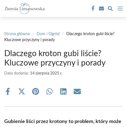
Przejdź
M
do
treści
Strona główna
/
Dom i Ogród
/
Dlaczego kroton gubi liście?
Kluczowe przyczyny i porady
Dlaczego kroton gubi liście?
Kluczowe przyczyny i porady
Data dodania:
14 sierpnia 2025 r.
Share
Share
Share
Share
Share
Share
on
on
on
on
on
on
Facebook
X
Pinterest
WhatsApp
LinkedIn
Email
(Twitter)
Gubienie liści przez krotony to problem, który może