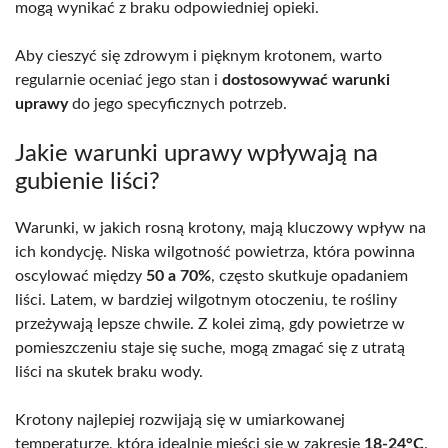
mogą wynikać z braku odpowiedniej opieki.
Aby cieszyć się zdrowym i pięknym krotonem, warto
regularnie oceniać jego stan i
dostosowywać warunki
uprawy
do jego specyficznych potrzeb.
Jakie warunki uprawy wpływają na
gubienie liści?
Warunki, w jakich rosną krotony, mają kluczowy wpływ na
ich kondycję. Niska wilgotność powietrza, która powinna
oscylować między
50 a 70%
, często skutkuje opadaniem
liści. Latem, w bardziej wilgotnym otoczeniu, te rośliny
przeżywają lepsze chwile. Z kolei zimą, gdy powietrze w
pomieszczeniu staje się suche, mogą zmagać się z utratą
liści na skutek braku wody.
Krotony najlepiej rozwijają się w umiarkowanej
temperaturze, która idealnie mieści się w zakresie
18-24°C
.