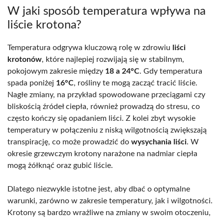
W jaki sposób temperatura wpływa na
liście krotona?
Temperatura odgrywa kluczową rolę w zdrowiu
liści
krotonów
, które najlepiej rozwijają się w stabilnym,
pokojowym zakresie między
18 a 24°C
. Gdy temperatura
spada poniżej
16°C
, rośliny te mogą zacząć tracić liście.
Nagłe zmiany, na przykład spowodowane przeciągami czy
bliskością źródeł ciepła, również prowadzą do stresu, co
często kończy się opadaniem liści. Z kolei zbyt wysokie
temperatury w połączeniu z niską wilgotnością zwiększają
transpirację, co może prowadzić do
wysychania liści
. W
okresie grzewczym krotony narażone na nadmiar ciepła
mogą żółknąć oraz gubić liście.
Dlatego niezwykle istotne jest, aby dbać o optymalne
warunki, zarówno w zakresie temperatury, jak i wilgotności.
Krotony są bardzo wrażliwe na zmiany w swoim otoczeniu,