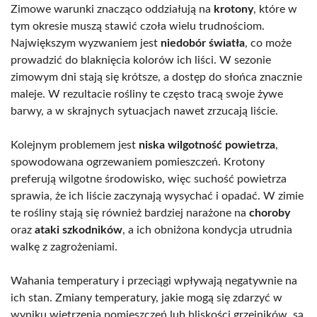
Zimowe warunki znacząco oddziałują na
krotony
, które w
tym okresie muszą stawić czoła wielu trudnościom.
Największym wyzwaniem jest
niedobór światła
, co może
prowadzić do blaknięcia kolorów ich liści. W sezonie
zimowym dni stają się krótsze, a dostęp do słońca znacznie
maleje. W rezultacie rośliny te często tracą swoje żywe
barwy, a w skrajnych sytuacjach nawet zrzucają liście.
Kolejnym problemem jest
niska wilgotność powietrza
,
spowodowana ogrzewaniem pomieszczeń. Krotony
preferują wilgotne środowisko, więc suchość powietrza
sprawia, że ich liście zaczynają wysychać i opadać. W zimie
te rośliny stają się również bardziej narażone na
choroby
oraz
ataki szkodników
, a ich obniżona kondycja utrudnia
walkę z zagrożeniami.
Wahania temperatury i przeciągi wpływają negatywnie na
ich stan. Zmiany temperatury, jakie mogą się zdarzyć w
wyniku wietrzenia pomieszczeń lub bliskości grzejników, są