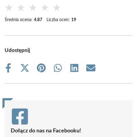
★
★
★
★
★
Średnia ocena:
4.87
Liczba ocen:
19
Udostępnij
Share
Share
Share
Share
Share
Share
on
on
on
on
on
on
Facebook
X
Pinterest
WhatsApp
LinkedIn
Email
(Twitter)
Dołącz do nas na Facebooku!