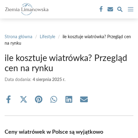
Przejdź
M
do
treści
Strona główna
/
Lifestyle
/
ile kosztuje wiatrówka? Przegląd cen
na rynku
ile kosztuje wiatrówka? Przegląd
cen na rynku
Data dodania:
4 sierpnia 2025 r.
Share
Share
Share
Share
Share
Share
on
on
on
on
on
on
Facebook
X
Pinterest
WhatsApp
LinkedIn
Email
(Twitter)
Ceny wiatrówek w Polsce są wyjątkowo