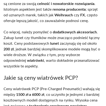
są cenione za swoją
celność i nowatorskie rozwiązania
.
Istotnym aspektem jest także
renoma producenta
; sprzęt
od uznanych marek, takich jak
Weihrauch
czy
FX
, często
oferuje lepszą jakość, co zauważalnie podnosi cenę.
Co więcej, należy pomyśleć o
dodatkowych akcesoriach
.
Zakup lunet czy tłumików może znacząco podnieść łączny
koszt. Ceny podstawowych
lunet
zaczynają się od około
200 zł
, jednak bardziej skomplikowane modele mogą być o
wiele droższe. W związku z tym, przy wyborze
odpowiedniej
wiatrówki
, warto dokładnie przeanalizować
wszystkie te aspekty.
Jakie są ceny wiatrówek PCP?
Ceny wiatrówek PCP (Pre-Charged Pneumatic) wahają się
między
1500 zł a 6000 zł
, co uczyniło je jednymi z bardziej
kosztownych modeli dostępnych na rynku. Wysoka cena
jest związana z
technologią sprężonego powietrza
,