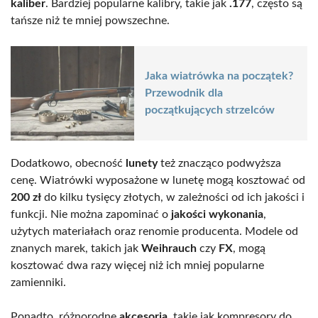
kaliber
. Bardziej popularne kalibry, takie jak
.177
, często są
tańsze niż te mniej powszechne.
Jaka wiatrówka na początek?
Przewodnik dla
początkujących strzelców
Dodatkowo, obecność
lunety
też znacząco podwyższa
cenę. Wiatrówki wyposażone w lunetę mogą kosztować od
200 zł
do kilku tysięcy złotych, w zależności od ich jakości i
funkcji. Nie można zapominać o
jakości wykonania
,
użytych materiałach oraz renomie producenta. Modele od
znanych marek, takich jak
Weihrauch
czy
FX
, mogą
kosztować dwa razy więcej niż ich mniej popularne
zamienniki.
Ponadto, różnorodne
akcesoria
, takie jak kompresory do