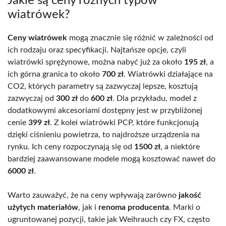
Jakie są ceny różnych typów
wiatrówek?
Ceny wiatrówek
mogą znacznie się różnić w zależności od
ich rodzaju oraz specyfikacji. Najtańsze opcje, czyli
wiatrówki sprężynowe, można nabyć już za około
195 zł
, a
ich górna granica to około
700 zł
. Wiatrówki działające na
CO2, których parametry są zazwyczaj lepsze, kosztują
zazwyczaj od
300 zł
do
600 zł
. Dla przykładu, model z
dodatkowymi akcesoriami dostępny jest w przybliżonej
cenie
399 zł
. Z kolei wiatrówki PCP, które funkcjonują
dzięki ciśnieniu powietrza, to najdroższe urządzenia na
rynku. Ich ceny rozpoczynają się od
1500 zł
, a niektóre
bardziej zaawansowane modele mogą kosztować nawet do
6000 zł
.
Warto zauważyć, że na ceny wpływają zarówno
jakość
użytych materiałów
, jak i
renoma producenta
. Marki o
ugruntowanej pozycji, takie jak Weihrauch czy FX, często