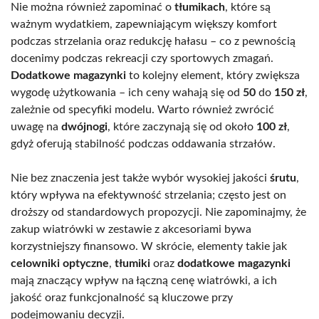
Nie można również zapominać o
tłumikach
, które są
ważnym wydatkiem, zapewniającym większy komfort
podczas strzelania oraz redukcję hałasu – co z pewnością
docenimy podczas rekreacji czy sportowych zmagań.
Dodatkowe magazynki
to kolejny element, który zwiększa
wygodę użytkowania – ich ceny wahają się od
50
do
150 zł
,
zależnie od specyfiki modelu. Warto również zwrócić
uwagę na
dwójnogi
, które zaczynają się od około
100 zł
,
gdyż oferują stabilność podczas oddawania strzałów.
Nie bez znaczenia jest także wybór wysokiej jakości
śrutu
,
który wpływa na efektywność strzelania; często jest on
droższy od standardowych propozycji. Nie zapominajmy, że
zakup wiatrówki w zestawie z akcesoriami bywa
korzystniejszy finansowo. W skrócie, elementy takie jak
celowniki optyczne
,
tłumiki
oraz
dodatkowe magazynki
mają znaczący wpływ na łączną cenę wiatrówki, a ich
jakość oraz funkcjonalność są kluczowe przy
podejmowaniu decyzji.