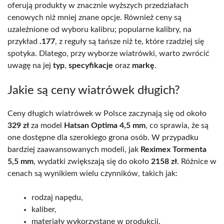
oferują produkty w znacznie wyższych przedziałach
cenowych niż mniej znane opcje. Również ceny są
uzależnione od wyboru kalibru; popularne kalibry, na
przykład
.177
, z reguły są tańsze niż te, które rzadziej się
spotyka. Dlatego, przy wyborze wiatrówki, warto zwrócić
uwagę na jej
typ
,
specyfikacje
oraz
markę
.
Jakie są ceny wiatrówek długich?
Ceny długich wiatrówek w Polsce zaczynają się od około
329 zł
za model
Hatsan Optima 4,5 mm
, co sprawia, że są
one dostępne dla szerokiego grona osób. W przypadku
bardziej zaawansowanych modeli, jak
Reximex Tormenta
5,5 mm
, wydatki zwiększają się do około
2158 zł
. Różnice w
cenach są wynikiem wielu czynników, takich jak:
rodzaj napędu,
kaliber,
materiały wykorzystane w produkcji.