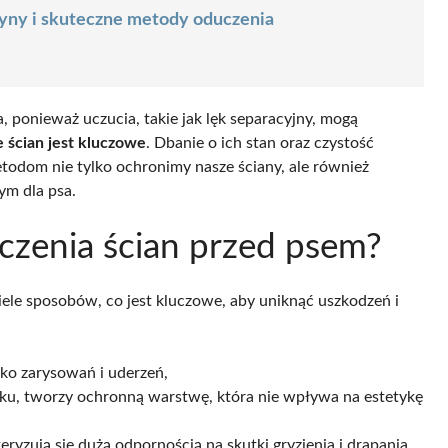
czyny i skuteczne metody oduczenia
 ponieważ uczucia, takie jak lęk separacyjny, mogą
e ścian jest kluczowe
. Dbanie o ich stan oraz czystość
odom nie tylko ochronimy nasze ściany, ale również
ym dla psa.
czenia ścian przed psem?
ele sposobów, co jest kluczowe, aby uniknąć uszkodzeń i
yko zarysowań i uderzeń,
u, tworzy ochronną warstwę, która nie wpływa na estetykę
eryzują się dużą odpornością na skutki gryzienia i drapania,