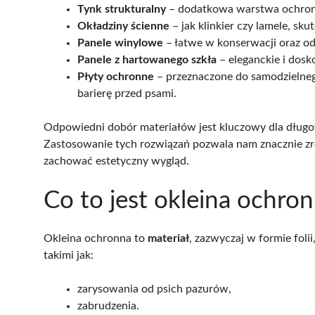
Tynk strukturalny
– dodatkowa warstwa ochron
Okładziny ścienne
– jak klinkier czy lamele, s
Panele winylowe
– łatwe w konserwacji oraz o
Panele z hartowanego szkła
– eleganckie i dosk
Płyty ochronne
– przeznaczone do samodzielne
barierę przed psami.
Odpowiedni dobór materiałów jest kluczowy dla długotr
Zastosowanie tych rozwiązań pozwala nam znacznie z
zachować estetyczny wygląd.
Co to jest okleina ochronn
Okleina ochronna to
materiał
, zazwyczaj w formie foli
takimi jak:
zarysowania od psich pazurów,
zabrudzenia.