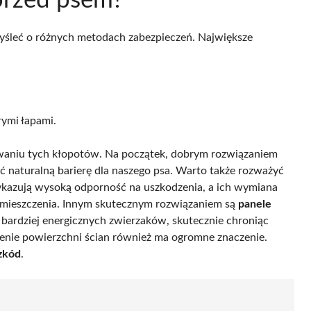
 przed psem?
yśleć o różnych metodach zabezpieczeń. Największe
rymi łapami.
waniu tych kłopotów. Na początek, dobrym rozwiązaniem
ć naturalną barierę dla naszego psa. Warto także rozważyć
ykazują wysoką odporność na uszkodzenia, a ich wymiana
pomieszczenia. Innym skutecznym rozwiązaniem są
panele
 bardziej energicznych zwierzaków, skutecznie chroniąc
zenie powierzchni ścian również ma ogromne znaczenie.
zkód
.