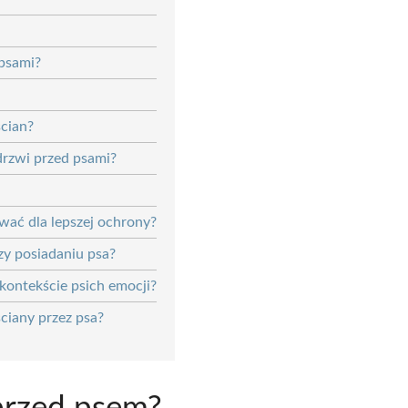
 psami?
ścian?
drzwi przed psami?
ać dla lepszej ochrony?
zy posiadaniu psa?
kontekście psich emocji?
ciany przez psa?