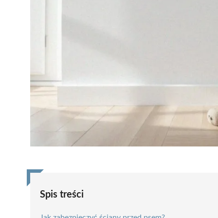
Spis treści
Jak zabezpieczyć ściany przed psem?