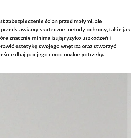
Facebook
X
Pinterest
WhatsApp
LinkedIn
Email
(Twitter)
est zabezpieczenie ścian przed małymi, ale
przedstawiamy skuteczne metody ochrony, takie jak
tóre znacznie minimalizują ryzyko uszkodzeń i
prawić estetykę swojego wnętrza oraz stworzyć
eśnie dbając o jego emocjonalne potrzeby.