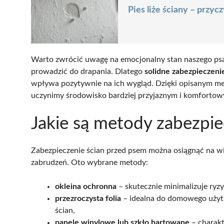
Pies liże ściany – przy
Warto zwrócić uwagę na emocjonalny stan naszego psa,
prowadzić do drapania. Dlatego
solidne zabezpieczeni
wpływa pozytywnie na ich wygląd. Dzięki opisanym met
uczynimy środowisko bardziej przyjaznym i komfortow
Jakie są metody zabezpie
Zabezpieczenie ścian przed psem można osiągnąć na wi
zabrudzeń. Oto wybrane metody:
okleina ochronna
– skutecznie minimalizuje ryz
przezroczysta folia
– idealna do domowego użytk
ścian,
panele winylowe lub szkło hartowane
– charakt