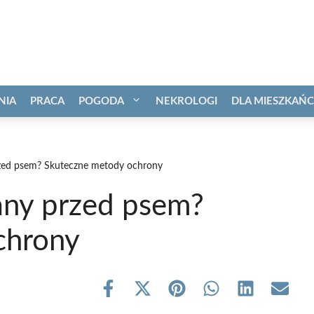
NIA
PRACA
POGODA
NEKROLOGI
DLA MIESZKAŃ
rzed psem? Skuteczne metody ochrony
iany przed psem?
chrony
Share
Share
Share
Share
Share
Share
on
on
on
on
on
on