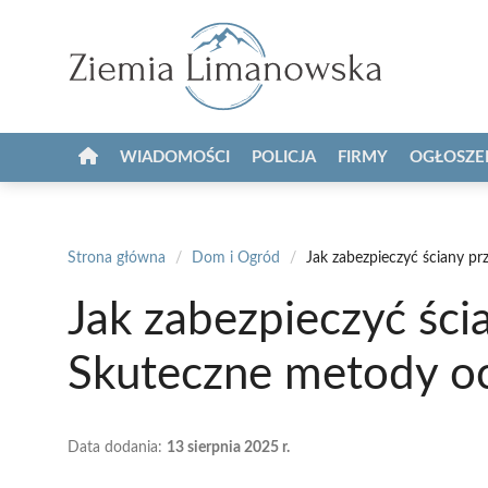
Przejdź
do
treści
WIADOMOŚCI
POLICJA
FIRMY
OGŁOSZE
Strona główna
/
Dom i Ogród
/
Jak zabezpieczyć ściany p
Jak zabezpieczyć śc
Skuteczne metody o
Data dodania:
13 sierpnia 2025 r.