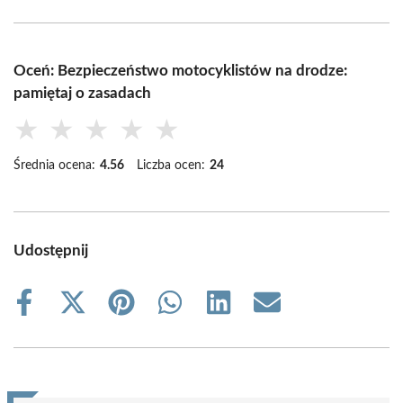
Oceń: Bezpieczeństwo motocyklistów na drodze:
pamiętaj o zasadach
★
★
★
★
★
Średnia ocena:
4.56
Liczba ocen:
24
Udostępnij
Share
Share
Share
Share
Share
Share
on
on
on
on
on
on
Facebook
X
Pinterest
WhatsApp
LinkedIn
Email
(Twitter)