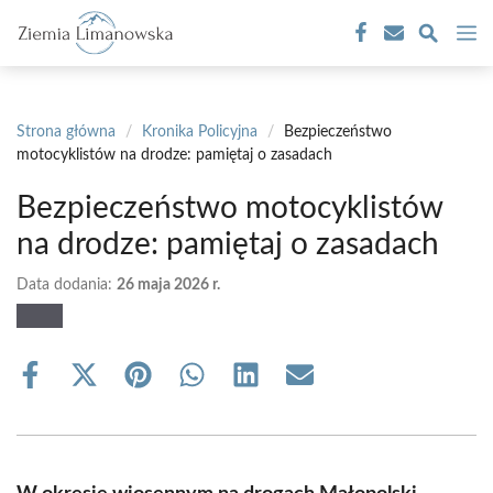
Przejdź
M
do
treści
Strona główna
/
Kronika Policyjna
/
Bezpieczeństwo
motocyklistów na drodze: pamiętaj o zasadach
Bezpieczeństwo motocyklistów
na drodze: pamiętaj o zasadach
Data dodania:
26 maja 2026 r.
Share
Share
Share
Share
Share
Share
on
on
on
on
on
on
Facebook
X
Pinterest
WhatsApp
LinkedIn
Email
(Twitter)