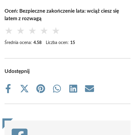
Oceń: Bezpieczne zakończenie lata: wciąż ciesz się
latem z rozwagą
★
★
★
★
★
Średnia ocena:
4.58
Liczba ocen:
15
Udostępnij
Share
Share
Share
Share
Share
Share
on
on
on
on
on
on
Facebook
X
Pinterest
WhatsApp
LinkedIn
Email
(Twitter)