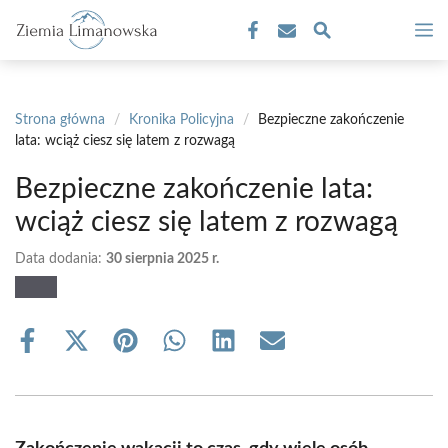
Przejdź
M
do
treści
Strona główna
/
Kronika Policyjna
/
Bezpieczne zakończenie
lata: wciąż ciesz się latem z rozwagą
Bezpieczne zakończenie lata:
wciąż ciesz się latem z rozwagą
Data dodania:
30 sierpnia 2025 r.
Share
Share
Share
Share
Share
Share
on
on
on
on
on
on
Facebook
X
Pinterest
WhatsApp
LinkedIn
Email
(Twitter)