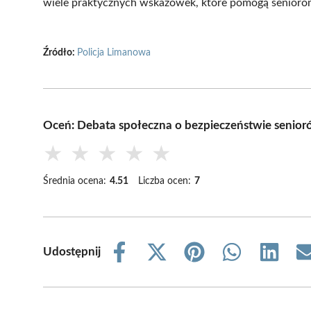
wiele praktycznych wskazówek, które pomogą seniorom 
Źródło:
Policja Limanowa
Oceń: Debata społeczna o bezpieczeństwie senior
★
★
★
★
★
Średnia ocena:
4.51
Liczba ocen:
7
Udostępnij
Share
Share
Share
Share
Share
on
on
on
on
on
Facebook
X
Pinterest
WhatsApp
LinkedIn
(Twitter)