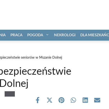
NIA
PRACA
POGODA
NEKROLOGI
DLA MIESZKAŃ
zpieczeństwie seniorów w Mszanie Dolnej
bezpieczeństwie
Dolnej
Share
Share
Share
Share
Share
Share
on
on
on
on
on
on