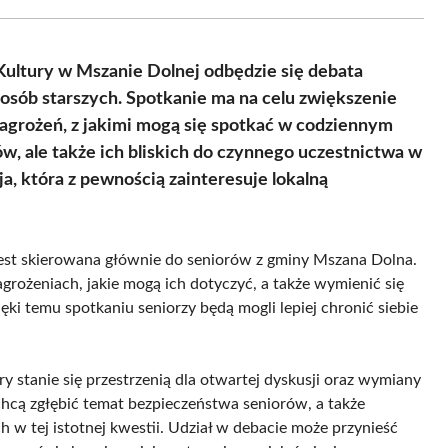
Facebook
X
Pinterest
WhatsApp
LinkedIn
Email
(Twitter)
ultury w Mszanie Dolnej odbędzie się debata
osób starszych. Spotkanie ma na celu zwiększenie
agrożeń, z jakimi mogą się spotkać w codziennym
ów, ale także ich bliskich do czynnego uczestnictwa w
a, która z pewnością zainteresuje lokalną
jest skierowana głównie do seniorów z gminy Mszana Dolna.
agrożeniach, jakie mogą ich dotyczyć, a także wymienić się
ki temu spotkaniu seniorzy będą mogli lepiej chronić siebie
y stanie się przestrzenią dla otwartej dyskusji oraz wymiany
 chcą zgłębić temat bezpieczeństwa seniorów, a także
w tej istotnej kwestii. Udział w debacie może przynieść