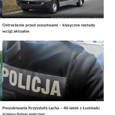
Ostrzeżenie przed oszustwami – klasyczne metody
wciąż aktualne
Poszukiwania Krzysztofa Lacha – 40-latek z Łostówki
ścigany listem gończym