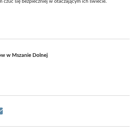
czuć się bezpieczniej w otaczającym ich świecie.
ów w Mszanie Dolnej
Share
on
Email