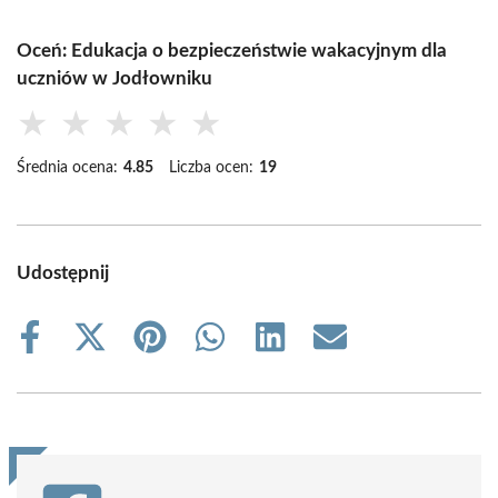
Oceń: Edukacja o bezpieczeństwie wakacyjnym dla
uczniów w Jodłowniku
★
★
★
★
★
Średnia ocena:
4.85
Liczba ocen:
19
Udostępnij
Share
Share
Share
Share
Share
Share
on
on
on
on
on
on
Facebook
X
Pinterest
WhatsApp
LinkedIn
Email
(Twitter)