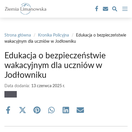
Przejdź
M
do
treści
Strona główna
/
Kronika Policyjna
/
Edukacja o bezpieczeństwie
wakacyjnym dla uczniów w Jodłowniku
Edukacja o bezpieczeństwie
wakacyjnym dla uczniów w
Jodłowniku
Data dodania:
13 czerwca 2025 r.
Share
Share
Share
Share
Share
Share
on
on
on
on
on
on
Facebook
X
Pinterest
WhatsApp
LinkedIn
Email
(Twitter)