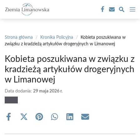
Przejdź
M
do
treści
Strona główna
/
Kronika Policyjna
/
Kobieta poszukiwana w
związku z kradzieżą artykułów drogeryjnych w Limanowej
Kobieta poszukiwana w związku z
kradzieżą artykułów drogeryjnych
w Limanowej
Data dodania:
29 maja 2026 r.
Share
Share
Share
Share
Share
Share
on
on
on
on
on
on
Facebook
X
Pinterest
WhatsApp
LinkedIn
Email
(Twitter)