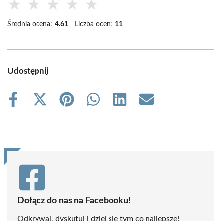
★
★
★
★
★
Średnia ocena:
4.61
Liczba ocen:
11
Udostępnij
Share
Share
Share
Share
Share
Share
on
on
on
on
on
on
Facebook
X
Pinterest
WhatsApp
LinkedIn
Email
(Twitter)
Dołącz do nas na Facebooku!
Odkrywaj, dyskutuj i dziel się tym co najlepsze!