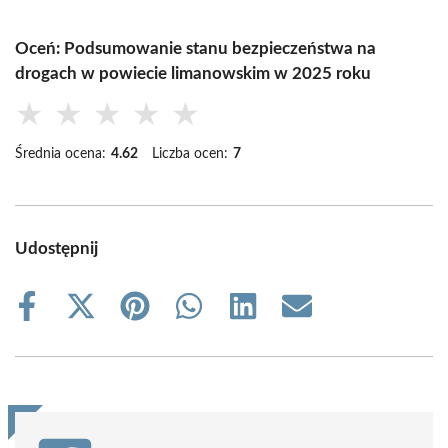
Oceń: Podsumowanie stanu bezpieczeństwa na
drogach w powiecie limanowskim w 2025 roku
★
★
★
★
★
Średnia ocena:
4.62
Liczba ocen:
7
Udostępnij
Share
Share
Share
Share
Share
Share
on
on
on
on
on
on
Facebook
X
Pinterest
WhatsApp
LinkedIn
Email
(Twitter)