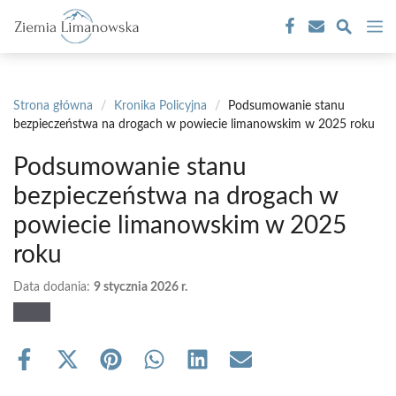
Przejdź
M
do
treści
Strona główna
/
Kronika Policyjna
/
Podsumowanie stanu
bezpieczeństwa na drogach w powiecie limanowskim w 2025 roku
Podsumowanie stanu
bezpieczeństwa na drogach w
powiecie limanowskim w 2025
roku
Data dodania:
9 stycznia 2026 r.
Share
Share
Share
Share
Share
Share
on
on
on
on
on
on
Facebook
X
Pinterest
WhatsApp
LinkedIn
Email