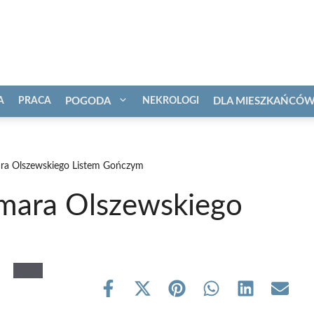
A
PRACA
POGODA
NEKROLOGI
DLA MIESZKAŃCÓ
ra Olszewskiego Listem Gończym
mara Olszewskiego
Share
Share
Share
Share
Share
Share
on
on
on
on
on
on