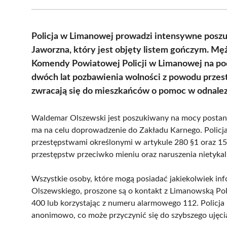
Policja w Limanowej prowadzi intensywne posz
Jaworzna, który jest objęty listem gończym. M
Komendy Powiatowej Policji w Limanowej na pod
dwóch lat pozbawienia wolności z powodu prze
zwracają się do mieszkańców o pomoc w odnale
Waldemar Olszewski jest poszukiwany na mocy postan
ma na celu doprowadzenie do Zakładu Karnego. Policj
przestępstwami określonymi w artykule 280 §1 oraz 15
przestępstw przeciwko mieniu oraz naruszenia nietykaln
Wszystkie osoby, które mogą posiadać jakiekolwiek in
Olszewskiego, proszone są o kontakt z Limanowską Pol
400 lub korzystając z numeru alarmowego 112. Policja
anonimowo, co może przyczynić się do szybszego ujęc