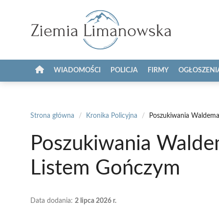
Przejdź
do
treści
WIADOMOŚCI
POLICJA
FIRMY
OGŁOSZENI
Strona główna
/
Kronika Policyjna
/
Poszukiwania Waldema
Poszukiwania Walde
Listem Gończym
Data dodania:
2 lipca 2026 r.