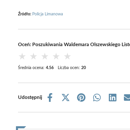
Źródło:
Policja Limanowa
Oceń: Poszukiwania Waldemara Olszewskiego Li
★
★
★
★
★
Średnia ocena:
4.56
Liczba ocen:
20
Udostępnij
Share
Share
Share
Share
Share
on
on
on
on
on
Facebook
X
Pinterest
WhatsApp
LinkedIn
(Twitter)