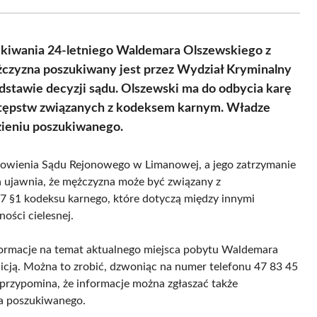
Facebook
X
Pinterest
WhatsApp
LinkedIn
Email
(Twitter)
ukiwania 24-letniego Waldemara Olszewskiego z
ężczyzna poszukiwany jest przez Wydział Kryminalny
stawie decyzji sądu. Olszewski ma do odbycia karę
stępstw związanych z kodeksem karnym. Władze
zieniu poszukiwanego.
owienia Sądu Rejonowego w Limanowej, a jego zatrzymanie
a ujawnia, że mężczyzna może być związany z
7 §1 kodeksu karnego, które dotyczą między innymi
ości cielesnej.
formacje na temat aktualnego miejsca pobytu Waldemara
icją. Można to zrobić, dzwoniąc na numer telefonu 47 83 45
 przypomina, że informacje można zgłaszać także
ia poszukiwanego.