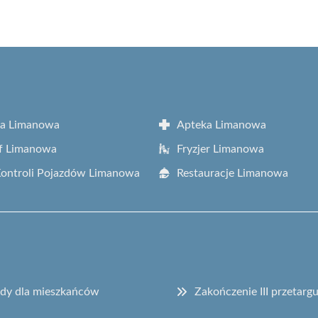
ta Limanowa
Apteka Limanowa
f Limanowa
Fryzjer Limanowa
Kontroli Pojazdów Limanowa
Restauracje Limanowa
sady dla mieszkańców
Zakończenie III przetar