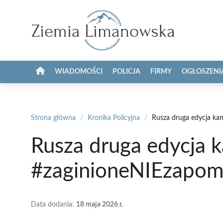
Przejdź
do
treści
WIADOMOŚCI
POLICJA
FIRMY
OGŁOSZENI
Strona główna
/
Kronika Policyjna
/
Rusza druga edycja ka
Rusza druga edycja k
#zaginioneNIEzapom
Data dodania:
18 maja 2026 r.