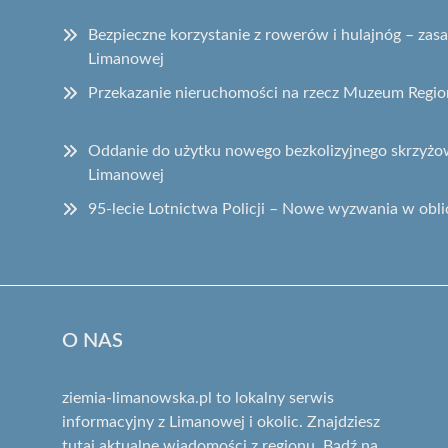
Bezpieczne korzystanie z rowerów i hulajnóg – za
Limanowej
Przekazanie nieruchomości na rzecz Muzeum Regi
Oddanie do użytku nowego bezkolizyjnego skrzyżow
Limanowej
95-lecie Lotnictwa Policji – Nowe wyzwania w obli
O NAS
ziemia-limanowska.pl to lokalny serwis
informacyjny z Limanowej i okolic. Znajdziesz
tutaj aktualne wiadomości z regionu. Bądź na