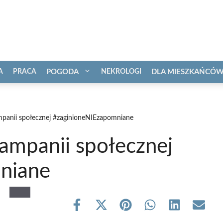
A
PRACA
POGODA
NEKROLOGI
DLA MIESZKAŃCÓ
mpanii społecznej #zaginioneNIEzapomniane
ampanii społecznej
niane
Share
Share
Share
Share
Share
Share
on
on
on
on
on
on