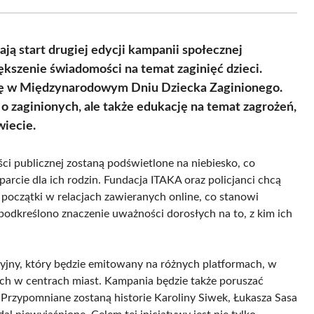
Facebook
X
Pinterest
WhatsApp
LinkedIn
Email
(Twitter)
ją start drugiej edycji kampanii społecznej
kszenie świadomości na temat zaginięć dzieci.
się w Międzynarodowym Dniu Dziecka Zaginionego.
o zaginionych, ale także edukację na temat zagrożeń,
wiecie.
i publicznej zostaną podświetlone na niebiesko, co
parcie dla ich rodzin. Fundacja ITAKA oraz policjanci chcą
 początki w relacjach zawieranych online, co stanowi
podkreślono znaczenie uważności dorosłych na to, z kim ich
yjny, który będzie emitowany na różnych platformach, w
ch w centrach miast. Kampania będzie także poruszać
i. Przypomniane zostaną historie Karoliny Siwek, Łukasza Sasa