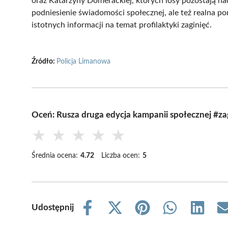
oraz Katarzyny Domerackiej, których losy pozostają nad
podniesienie świadomości społecznej, ale też realna p
istotnych informacji na temat profilaktyki zaginięć.
Źródło:
Policja Limanowa
Oceń: Rusza druga edycja kampanii społecznej #
★
★
★
★
★
Średnia ocena:
4.72
Liczba ocen:
5
Udostępnij
Share
Share
Share
Share
Share
on
on
on
on
on
Facebook
X
Pinterest
WhatsApp
LinkedIn