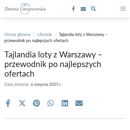
Przejdź
M
do
treści
Strona główna
/
Lifestyle
/
Tajlandia loty z Warszawy –
przewodnik po najlepszych ofertach
Tajlandia loty z Warszawy –
przewodnik po najlepszych
ofertach
Data dodania:
6 sierpnia 2025 r.
Share
Share
Share
Share
Share
Share
on
on
on
on
on
on
Facebook
X
Pinterest
WhatsApp
LinkedIn
Email
(Twitter)