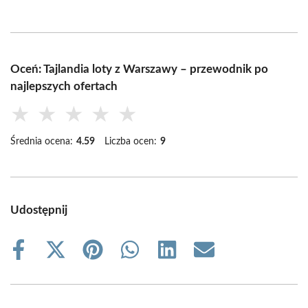
Oceń: Tajlandia loty z Warszawy – przewodnik po
najlepszych ofertach
★
★
★
★
★
Średnia ocena:
4.59
Liczba ocen:
9
Udostępnij
Share
Share
Share
Share
Share
Share
on
on
on
on
on
on
Facebook
X
Pinterest
WhatsApp
LinkedIn
Email
(Twitter)