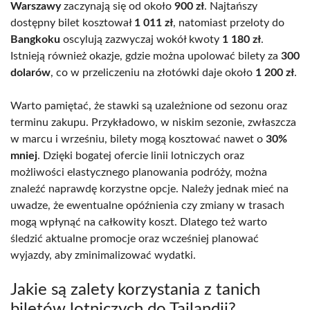
Warszawy
zaczynają się od około
900 zł
. Najtańszy
dostępny bilet kosztował
1 011 zł
, natomiast przeloty do
Bangkoku
oscylują zazwyczaj wokół kwoty
1 180 zł
.
Istnieją również okazje, gdzie można upolować bilety za
300
dolarów
, co w przeliczeniu na złotówki daje około
1 200 zł
.
Warto pamiętać, że stawki są uzależnione od sezonu oraz
terminu zakupu. Przykładowo, w niskim sezonie, zwłaszcza
w marcu i wrześniu, bilety mogą kosztować nawet o
30%
mniej
. Dzięki bogatej ofercie linii lotniczych oraz
możliwości elastycznego planowania podróży, można
znaleźć naprawdę korzystne opcje. Należy jednak mieć na
uwadze, że ewentualne opóźnienia czy zmiany w trasach
mogą wpłynąć na całkowity koszt. Dlatego też warto
śledzić aktualne promocje oraz wcześniej planować
wyjazdy, aby zminimalizować wydatki.
Jakie są zalety korzystania z tanich
biletów lotniczych do Tajlandii?