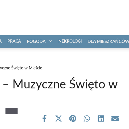
A
PRACA
POGODA
NEKROLOGI
DLA MIESZKAŃCÓ
yczne Święto w Mieście
 – Muzyczne Święto w
Share
Share
Share
Share
Share
Share
on
on
on
on
on
on