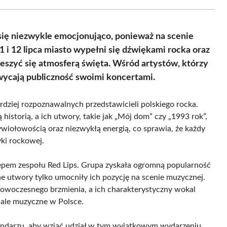
Facebook
X
Pinterest
WhatsApp
LinkedIn
Email
(Twitter)
się niezwykle emocjonująco, ponieważ na scenie
1 i 12 lipca miasto wypełni się dźwiękami rocka oraz
ieszyć się atmosferą święta. Wśród artystów, którzy
chwycają publiczność swoimi koncertami.
ardziej rozpoznawalnych przedstawicieli polskiego rocka.
 historią, a ich utwory, takie jak „Mój dom” czy „1993 rok”,
ywiołowością oraz niezwykłą energią, co sprawia, że każdy
ki rockowej.
pem zespołu Red Lips. Grupa zyskała ogromną popularność
jne utwory tylko umocniły ich pozycję na scenie muzycznej.
nowoczesnego brzmienia, a ich charakterystyczny wokal
iwale muzyczne w Polsce.
lendarzu, aby wziąć udział w tym wyjątkowym wydarzeniu.