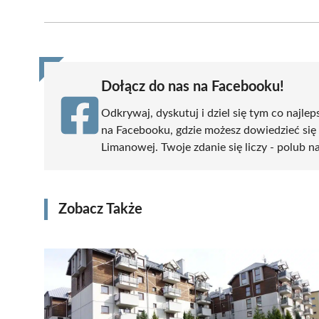
on
on
on
on
on
Facebook
X
Pinterest
WhatsApp
LinkedIn
(Twitter)
Dołącz do nas na Facebooku!
Odkrywaj, dyskutuj i dziel się tym co najlep
na Facebooku, gdzie możesz dowiedzieć się
Limanowej. Twoje zdanie się liczy - polub na
Zobacz Także