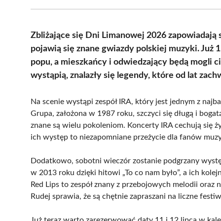
Zbliżające się Dni Limanowej 2026 zapowiadają 
pojawią się znane gwiazdy polskiej muzyki. Już 1
popu, a mieszkańcy i odwiedzający będą mogli c
wystąpią, znalazły się legendy, które od lat za
Na scenie wystąpi zespół IRA, który jest jednym z najb
Grupa, założona w 1987 roku, szczyci się długą i bogatą
znane są wielu pokoleniom. Koncerty IRA cechują się ż
ich występ to niezapomniane przeżycie dla fanów muzy
Dodatkowo, sobotni wieczór zostanie podgrzany wystę
w 2013 roku dzięki hitowi „To co nam było”, a ich kole
Red Lips to zespół znany z przebojowych melodii oraz 
Rudej sprawia, że są chętnie zapraszani na liczne fest
Już teraz warto zarezerwować daty 11 i 12 lipca w ka