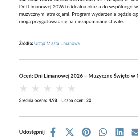
Dni Limanowej 2026 to idealna okazja do wspólnego św
muzycznymi atrakcjami. Program wydarzenia będzie og
mogą przygotować się na niezapomniane chwile.
Źródło:
Urząd Miasta Limanowa
Oceń: Dni Limanowej 2026 – Muzyczne Święto w 
★
★
★
★
★
Średnia ocena:
4.98
Liczba ocen:
20
Udostępnij
Share
Share
Share
Share
Share