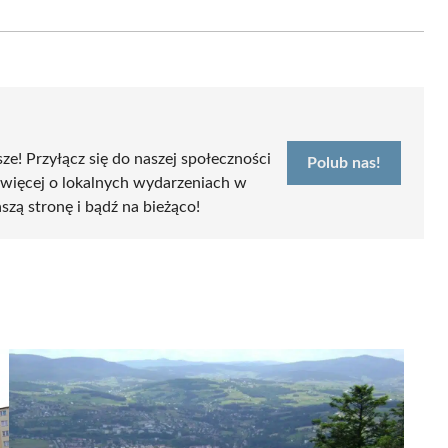
on
Email
sze! Przyłącz się do naszej społeczności
Polub nas!
 więcej o lokalnych wydarzeniach w
szą stronę i bądź na bieżąco!