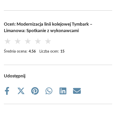
Oceń: Modernizacja linii kolejowej Tymbark –
Limanowa: Spotkanie z wykonawcami
★
★
★
★
★
Średnia ocena:
4.56
Liczba ocen:
15
Udostępnij
Share
Share
Share
Share
Share
Share
on
on
on
on
on
on
Facebook
X
Pinterest
WhatsApp
LinkedIn
Email
(Twitter)