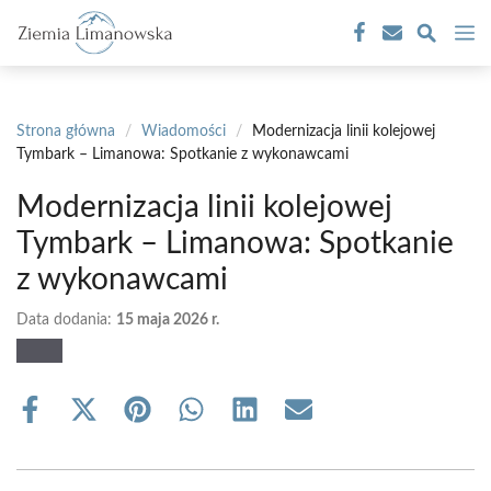
Przejdź
M
do
treści
Strona główna
/
Wiadomości
/
Modernizacja linii kolejowej
Tymbark – Limanowa: Spotkanie z wykonawcami
Modernizacja linii kolejowej
Tymbark – Limanowa: Spotkanie
z wykonawcami
Data dodania:
15 maja 2026 r.
Share
Share
Share
Share
Share
Share
on
on
on
on
on
on
Facebook
X
Pinterest
WhatsApp
LinkedIn
Email
(Twitter)