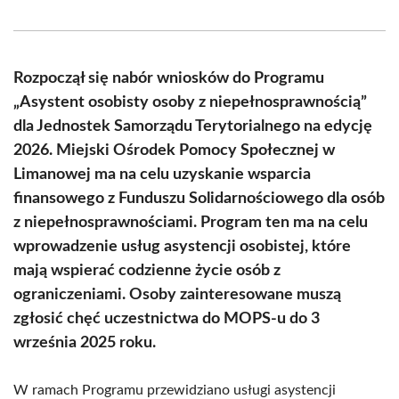
on
on
on
on
on
on
Facebook
X
Pinterest
WhatsApp
LinkedIn
Email
(Twitter)
Rozpoczął się nabór wniosków do Programu
„Asystent osobisty osoby z niepełnosprawnością”
dla Jednostek Samorządu Terytorialnego na edycję
2026. Miejski Ośrodek Pomocy Społecznej w
Limanowej ma na celu uzyskanie wsparcia
finansowego z Funduszu Solidarnościowego dla osób
z niepełnosprawnościami. Program ten ma na celu
wprowadzenie usług asystencji osobistej, które
mają wspierać codzienne życie osób z
ograniczeniami. Osoby zainteresowane muszą
zgłosić chęć uczestnictwa do MOPS-u do 3
września 2025 roku.
W ramach Programu przewidziano usługi asystencji