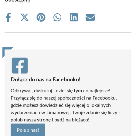
Share
Share
Share
Share
Share
Share
on
on
on
on
on
on
Facebook
X
Pinterest
WhatsApp
LinkedIn
Email
(Twitter)
Dołącz do nas na Facebooku!
Odkrywaj, dyskutuj i dziel się tym co najlepsze!
Przyłącz się do naszej społeczności na Facebooku,
gdzie możesz dowiedzieć się więcej o lokalnych
wydarzeniach w Limanowej. Twoje zdanie się liczy -
polub naszą stronę i bądź na bieżąco!
Polub nas!