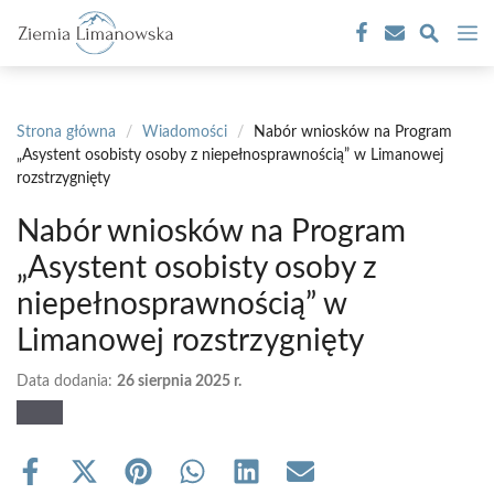
Przejdź
M
do
treści
Strona główna
/
Wiadomości
/
Nabór wniosków na Program
„Asystent osobisty osoby z niepełnosprawnością” w Limanowej
rozstrzygnięty
Nabór wniosków na Program
„Asystent osobisty osoby z
niepełnosprawnością” w
Limanowej rozstrzygnięty
Data dodania:
26 sierpnia 2025 r.
Share
Share
Share
Share
Share
Share