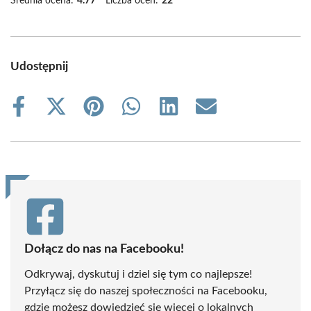
Średnia ocena:
4.77
Liczba ocen:
22
Udostępnij
Share
Share
Share
Share
Share
Share
on
on
on
on
on
on
Facebook
X
Pinterest
WhatsApp
LinkedIn
Email
(Twitter)
Dołącz do nas na Facebooku!
Odkrywaj, dyskutuj i dziel się tym co najlepsze!
Przyłącz się do naszej społeczności na Facebooku,
gdzie możesz dowiedzieć się więcej o lokalnych