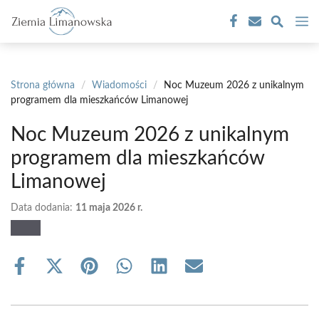
Przejdź
M
do
treści
Strona główna
/
Wiadomości
/
Noc Muzeum 2026 z unikalnym
programem dla mieszkańców Limanowej
Noc Muzeum 2026 z unikalnym
programem dla mieszkańców
Limanowej
Data dodania:
11 maja 2026 r.
Share
Share
Share
Share
Share
Share
on
on
on
on
on
on
Facebook
X
Pinterest
WhatsApp
LinkedIn
Email
(Twitter)