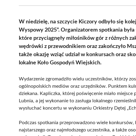
W niedzielę, na szczycie Kiczory odbyło się kol
Wyspowy 2025”. Organizatorem spotkania była G
które przyciągnęły miłośników gór z różnych zak
wędrówki z przewodnikiem oraz zakończyło Mszą
także okazję wziąć udział w konkursach oraz s
lokalne Koło Gospodyń Wiejskich.
Wydarzenie zgromadziło wielu uczestników, którzy zosta
ogólnopolskich mediów oraz urzędników. Punktem kul
dziekana. Kapliczka, której poświęcenie miało miejsce
Lubnia, a jej wykonanie to zasługa lokalnego rzemieśln
wysłuchać koncertu w wykonaniu Orkiestry Dętej „Ech
Podczas spotkania przeprowadzono wiele konkursów, k
najstarszego oraz najmłodszego uczestnika, a także os