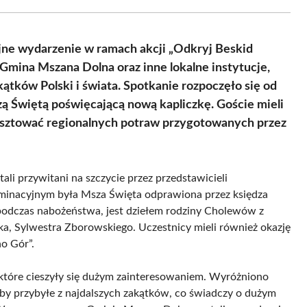
Facebook
X
Pinterest
WhatsApp
LinkedIn
Email
(Twitter)
ejne wydarzenie w ramach akcji „Odkryj Beskid
mina Mszana Dolna oraz inne lokalne instytucje,
ątków Polski i świata. Spotkanie rozpoczęło się od
 Świętą poświęcającą nową kapliczkę. Goście mieli
kosztować regionalnych potraw przygotowanych przez
li przywitani na szczycie przez przedstawicieli
minacyjnym była Msza Święta odprawiona przez księdza
 podczas nabożeństwa, jest dziełem rodziny Cholewów z
ika, Sylwestra Zborowskiego. Uczestnicy mieli również okazję
o Gór”.
tóre cieszyły się dużym zainteresowaniem. Wyróżniono
oby przybyłe z najdalszych zakątków, co świadczy o dużym