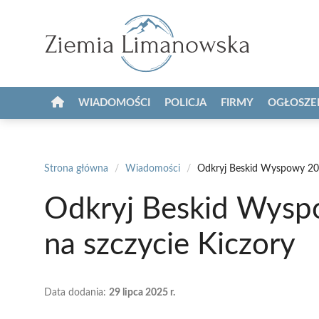
Przejdź
do
treści
WIADOMOŚCI
POLICJA
FIRMY
OGŁOSZE
Strona główna
/
Wiadomości
/
Odkryj Beskid Wyspowy 202
Odkryj Beskid Wysp
na szczycie Kiczory
Data dodania:
29 lipca 2025 r.