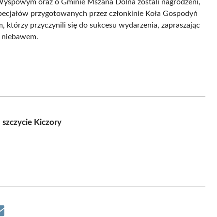
 Wyspowym oraz o Gminie Mszana Dolna zostali nagrodzeni,
specjałów przygotowanych przez członkinie Koła Gospodyń
, którzy przyczynili się do sukcesu wydarzenia, zapraszając
ię niebawem.
szczycie Kiczory
Share