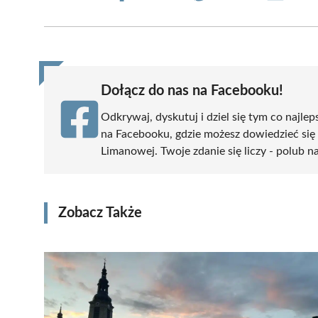
on
on
on
on
on
Facebook
X
Pinterest
WhatsApp
LinkedIn
(Twitter)
Dołącz do nas na Facebooku!
Odkrywaj, dyskutuj i dziel się tym co najlep
na Facebooku, gdzie możesz dowiedzieć się
Limanowej. Twoje zdanie się liczy - polub na
Zobacz Także