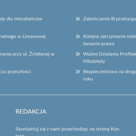
sady dla mieszkańców
Zakończenie III przetar
onalnego w Limanowej
Kolejne zatrzymanie ni
łamanie prawa
ania przy ul. Źródlanej w
Ważne Działania Profila
Młodzieży
czu przeszłości
Bezpieczeństwo na drog
roku
REDAKCJA
Skontaktuj się z nami przechodząc na stronę
Kon