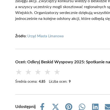
zasięgu akcji. Zwycięzcy konkursu wiedzy o Beskidzie
a wszyscy uczestnicy mogli skosztować regionalnych 
Wiejskich. Organizatorzy serdecznie dziękują wszystkim
jednocześnie na kolejne odsłony akcji, które odbędą s
Źródło:
Urząd Miasta Limanowa
Oceń: Odkryj Beskid Wyspowy 2025: Spotkanie na 
★
★
★
★
★
Średnia ocena:
4.85
Liczba ocen:
9
Udostępnij
Share
Share
Share
Share
Share