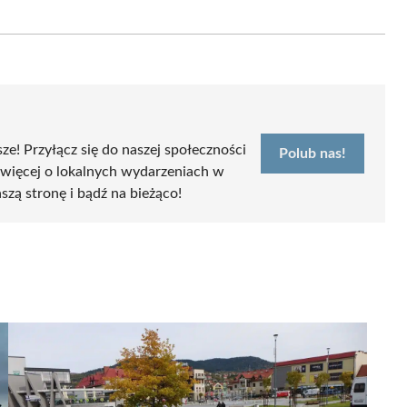
on
Email
sze! Przyłącz się do naszej społeczności
Polub nas!
 więcej o lokalnych wydarzeniach w
szą stronę i bądź na bieżąco!