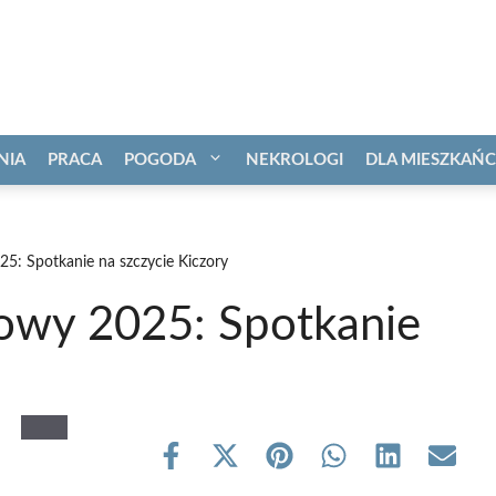
NIA
PRACA
POGODA
NEKROLOGI
DLA MIESZKAŃ
5: Spotkanie na szczycie Kiczory
owy 2025: Spotkanie
Share
Share
Share
Share
Share
Share
on
on
on
on
on
on