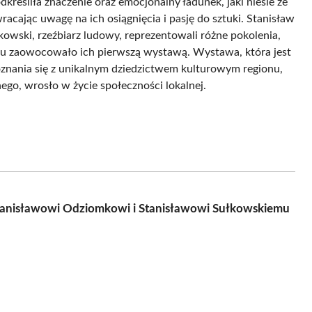
reśliła znaczenie oraz emocjonalny ładunek, jaki niesie ze
racając uwagę na ich osiągnięcia i pasję do sztuki. Stanisław
kowski, rzeźbiarz ludowy, reprezentowali różne pokolenia,
roku zaowocowało ich pierwszą wystawą. Wystawa, która jest
oznania się z unikalnym dziedzictwem kulturowym regionu,
go, wrosło w życie społeczności lokalnej.
tanisławowi Odziomkowi i Stanisławowi Sułkowskiemu