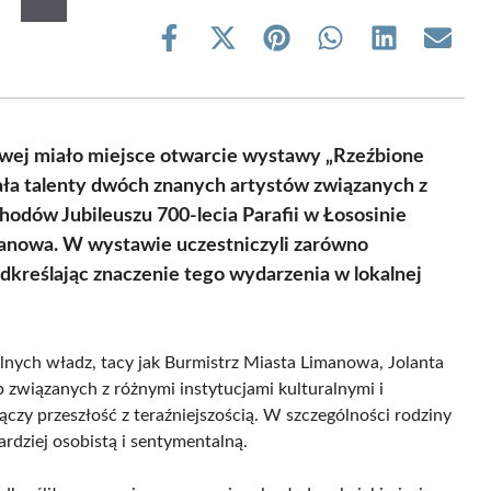
Share
Share
Share
Share
Share
Share
on
on
on
on
on
on
Facebook
X
Pinterest
WhatsApp
LinkedIn
Email
(Twitter)
nowej miało miejsce otwarcie wystawy „Rzeźbione
ła talenty dwóch znanych artystów związanych z
hodów Jubileuszu 700-lecia Parafii w Łososinie
imanowa. W wystawie uczestniczyli zarówno
odkreślając znaczenie tego wydarzenia w lokalnej
lnych władz, tacy jak Burmistrz Miasta Limanowa, Jolanta
związanych z różnymi instytucjami kulturalnymi i
ączy przeszłość z teraźniejszością. W szczególności rodziny
ardziej osobistą i sentymentalną.