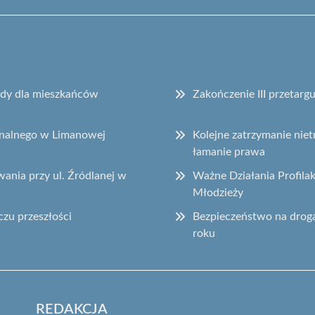
sady dla mieszkańców
Zakończenie III przetar
onalnego w Limanowej
Kolejne zatrzymanie ni
łamanie prawa
ania przy ul. Źródlanej w
Ważne Działania Profila
Młodzieży
czu przeszłości
Bezpieczeństwo na drog
roku
REDAKCJA