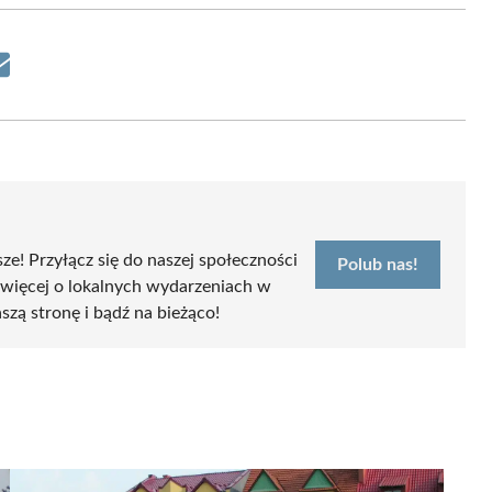
Share
on
Email
sze! Przyłącz się do naszej społeczności
Polub nas!
 więcej o lokalnych wydarzeniach w
szą stronę i bądź na bieżąco!