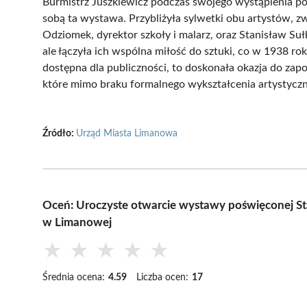
Burmistrz Juszkiewicz podczas swojego wystąpienia podk
sobą ta wystawa. Przybliżyła sylwetki obu artystów, zw
Odziomek, dyrektor szkoły i malarz, oraz Stanisław Suł
ale łączyła ich wspólna miłość do sztuki, co w 1938 
dostępna dla publiczności, to doskonała okazja do zap
które mimo braku formalnego wykształcenia artystyczne
Źródło:
Urząd Miasta Limanowa
Oceń: Uroczyste otwarcie wystawy poświęconej S
w Limanowej
★
★
★
★
★
Średnia ocena:
4.59
Liczba ocen:
17