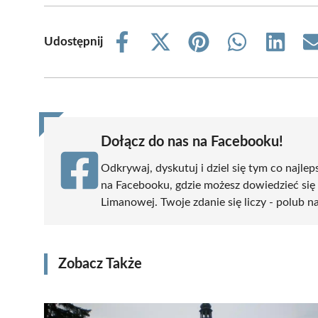
Udostępnij
Share
Share
Share
Share
Share
on
on
on
on
on
Facebook
X
Pinterest
WhatsApp
LinkedIn
(Twitter)
Dołącz do nas na Facebooku!
Odkrywaj, dyskutuj i dziel się tym co najlep
na Facebooku, gdzie możesz dowiedzieć się
Limanowej. Twoje zdanie się liczy - polub na
Zobacz Także