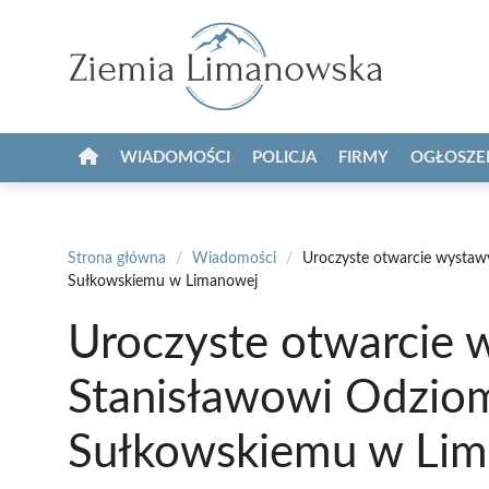
Przejdź
do
treści
WIADOMOŚCI
POLICJA
FIRMY
OGŁOSZE
Strona główna
/
Wiadomości
/
Uroczyste otwarcie wystaw
Sułkowskiemu w Limanowej
Uroczyste otwarcie 
Stanisławowi Odziom
Sułkowskiemu w Li