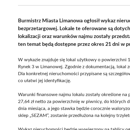
Burmistrz Miasta Limanowa ogłosił wykaz nier
bezprzetargowej. Lokale te oferowane są doty
lokalizacji oraz warunków najmu zostały przed
ten temat będą dostępne przez okres 21 dni w pu
W wykazie znajduje się lokal użytkowy o powierzchni 
Rynek 3 w Limanowej. Zgodnie z dokumentacją, lokal zo
Dla konkretnej nieruchomości przypisane są szczegóło
co ułatwi jej identyfikację.
Warunki finansowe najmu lokalu zostały określone na p
27,64 zł netto za powierzchnię w piwnicy, do których 
dnia miesiąca, a jego stawka będzie corocznie walo
sklep „SEZAM”, zostanie przedłużona na kolejny trzylet
Wykaz nieruchomości będzie wywieszony na tablicy o