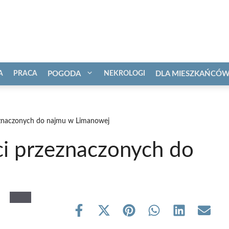
A
PRACA
POGODA
NEKROLOGI
DLA MIESZKAŃCÓ
znaczonych do najmu w Limanowej
i przeznaczonych do
Share
Share
Share
Share
Share
Share
on
on
on
on
on
on