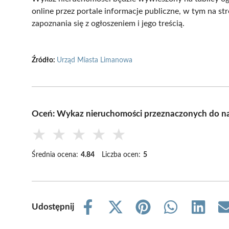
online przez portale informacje publiczne, w tym na s
zapoznania się z ogłoszeniem i jego treścią.
Źródło:
Urząd Miasta Limanowa
Oceń: Wykaz nieruchomości przeznaczonych do n
★
★
★
★
★
Średnia ocena:
4.84
Liczba ocen:
5
Udostępnij
Share
Share
Share
Share
Share
on
on
on
on
on
Facebook
X
Pinterest
WhatsApp
LinkedIn