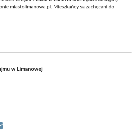
tronie miastolimanowa.pl. Mieszkańcy są zachęcani do
ajmu w Limanowej
Share
on
Email