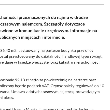
Facebook
X
Pinterest
WhatsApp
LinkedIn
Email
(Twitter)
uchomości przeznaczonych do najmu w drodze
chczasowym najemcom. Szczegóły dotyczące
stawione w komunikacie urzędowym. Informacje na
blicznych miejscach i internecie.
136,40 m2, usytuowany na parterze budynku przy ulicy
stał przystosowany do działalności handlowej typu rtv/agt.
we dane w księdze wieczystej oraz katastru nieruchomości,
oziomie 92,13 zł netto za powierzchnię na parterze oraz
doliczony będzie podatek VAT. Czynsz należy regulować do 10
ryzowana. Umowa z dotychczasowym najemcą, prowadzącym
ni okres.
głoszeń Urzędu Miasta Limanowa oraz będzie dostępny