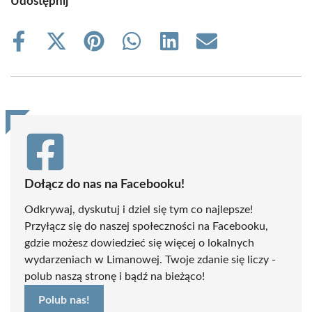
Udostępnij
Share
Share
Share
Share
Share
Share
on
on
on
on
on
on
Facebook
X
Pinterest
WhatsApp
LinkedIn
Email
(Twitter)
Dołącz do nas na Facebooku!
Odkrywaj, dyskutuj i dziel się tym co najlepsze!
Przyłącz się do naszej społeczności na Facebooku,
gdzie możesz dowiedzieć się więcej o lokalnych
wydarzeniach w Limanowej. Twoje zdanie się liczy -
polub naszą stronę i bądź na bieżąco!
Polub nas!