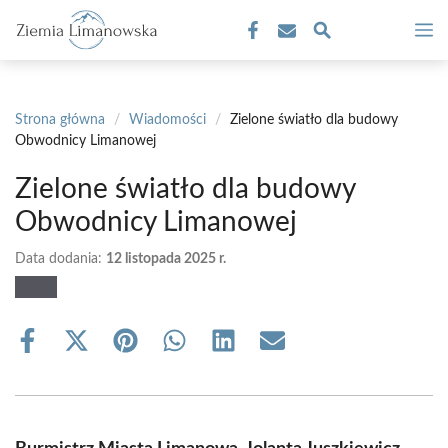
Przejdź
M
do
treści
Strona główna
/
Wiadomości
/
Zielone światło dla budowy
Obwodnicy Limanowej
Zielone światło dla budowy
Obwodnicy Limanowej
Data dodania:
12 listopada 2025 r.
Share
Share
Share
Share
Share
Share
on
on
on
on
on
on
Facebook
X
Pinterest
WhatsApp
LinkedIn
Email
(Twitter)