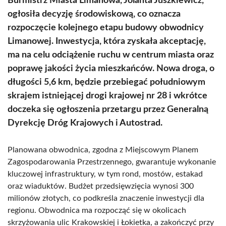
Burmistrz Miasta Limanowa, Jolanta Juszkiewicz,
ogłosiła decyzję środowiskową, co oznacza
rozpoczęcie kolejnego etapu budowy obwodnicy
Limanowej. Inwestycja, która zyskała akceptację,
ma na celu odciążenie ruchu w centrum miasta oraz
poprawę jakości życia mieszkańców. Nowa droga, o
długości 5,6 km, będzie przebiegać południowym
skrajem istniejącej drogi krajowej nr 28 i wkrótce
doczeka się ogłoszenia przetargu przez Generalną
Dyrekcję Dróg Krajowych i Autostrad.
Planowana obwodnica, zgodna z Miejscowym Planem
Zagospodarowania Przestrzennego, gwarantuje wykonanie
kluczowej infrastruktury, w tym rond, mostów, estakad
oraz wiaduktów. Budżet przedsięwzięcia wynosi 300
milionów złotych, co podkreśla znaczenie inwestycji dla
regionu. Obwodnica ma rozpocząć się w okolicach
skrzyżowania ulic Krakowskiej i Łokietka, a zakończyć przy