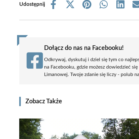
Udostępnij
Share
Share
Share
Share
Share
on
on
on
on
on
Facebook
X
Pinterest
WhatsApp
LinkedIn
(Twitter)
Dołącz do nas na Facebooku!
Odkrywaj, dyskutuj i dziel się tym co najlep
na Facebooku, gdzie możesz dowiedzieć się
Limanowej. Twoje zdanie się liczy - polub na
Zobacz Także