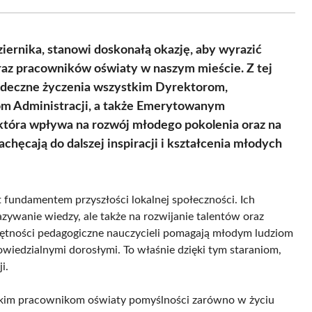
Facebook
X
Pinterest
WhatsApp
LinkedIn
Email
(Twitter)
ernika, stanowi doskonałą okazję, aby wyrazić
oraz pracowników oświaty w naszym mieście. Z tej
erdeczne życzenia wszystkim Dyrektorom,
 Administracji, a także Emerytowanym
 która wpływa na rozwój młodego pokolenia oraz na
chęcają do dalszej inspiracji i kształcenia młodych
t fundamentem przyszłości lokalnej społeczności. Ich
azywanie wiedzy, ale także na rozwijanie talentów oraz
ętności pedagogiczne nauczycieli pomagają młodym ludziom
iedzialnymi dorosłymi. To właśnie dzięki tym staraniom,
i.
stkim pracownikom oświaty pomyślności zarówno w życiu