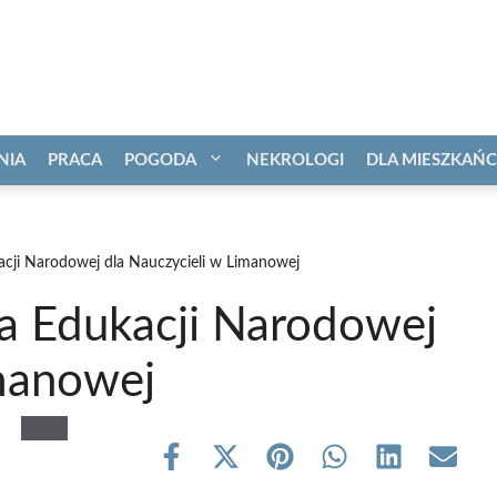
NIA
PRACA
POGODA
NEKROLOGI
DLA MIESZKAŃ
kacji Narodowej dla Nauczycieli w Limanowej
ia Edukacji Narodowej
imanowej
Share
Share
Share
Share
Share
Share
on
on
on
on
on
on