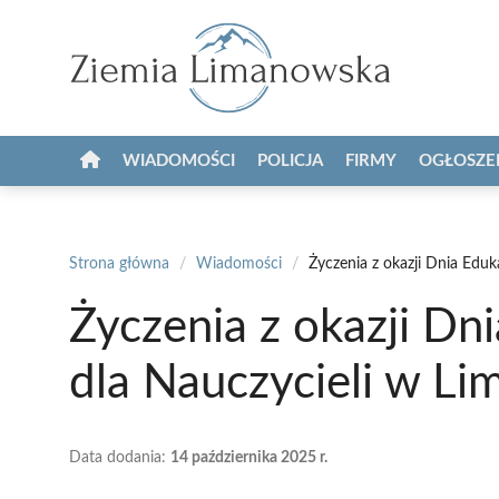
Przejdź
do
treści
WIADOMOŚCI
POLICJA
FIRMY
OGŁOSZE
Strona główna
/
Wiadomości
/
Życzenia z okazji Dnia Edu
Życzenia z okazji Dn
dla Nauczycieli w L
Data dodania:
14 października 2025 r.