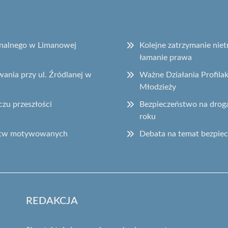
onalnego w Limanowej
Kolejne zatrzymanie ni
łamanie prawa
ania przy ul. Źródlanej w
Ważne Działania Profila
Młodzieży
czu przeszłości
Bezpieczeństwo na drog
roku
ępstw motywowanych
Debata na temat bezpie
REDAKCJA