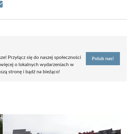
Share
on
Email
sze! Przyłącz się do naszej społeczności
Polub nas!
 więcej o lokalnych wydarzeniach w
szą stronę i bądź na bieżąco!