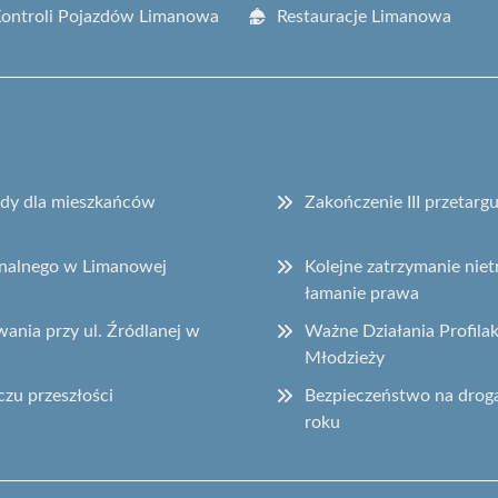
Kontroli Pojazdów Limanowa
Restauracje Limanowa
sady dla mieszkańców
Zakończenie III przetar
onalnego w Limanowej
Kolejne zatrzymanie ni
łamanie prawa
ania przy ul. Źródlanej w
Ważne Działania Profila
Młodzieży
czu przeszłości
Bezpieczeństwo na drog
roku