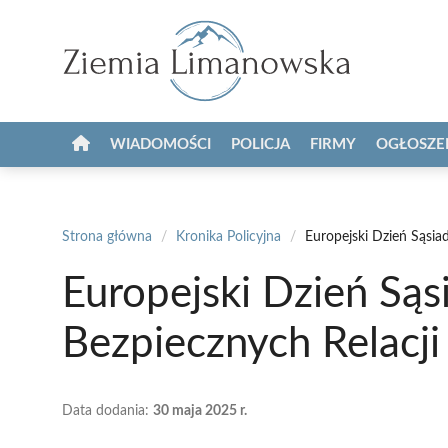
Przejdź
do
treści
WIADOMOŚCI
POLICJA
FIRMY
OGŁOSZE
Strona główna
/
Kronika Policyjna
/
Europejski Dzień Sąsi
Europejski Dzień Są
Bezpiecznych Relacj
Data dodania:
30 maja 2025 r.