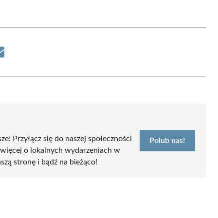
Share
on
Email
sze! Przyłącz się do naszej społeczności
Polub nas!
 więcej o lokalnych wydarzeniach w
szą stronę i bądź na bieżąco!