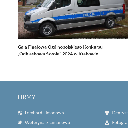
Gala Finałowa Ogólnopolskiego Konkursu
„Odblaskowa Szkoła” 2024 w Krakowie
FIRMY
Lombard Limanowa
Dentys
Weterynarz Limanowa
Fotogra