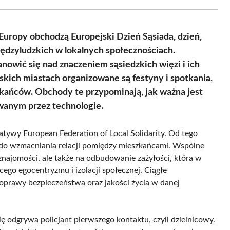
Facebook
X
Pinterest
WhatsApp
LinkedIn
Email
(Twitter)
Europy obchodzą Europejski Dzień Sąsiada, dzień,
iędzyludzkich w lokalnych społecznościach.
nowić się nad znaczeniem sąsiedzkich więzi i ich
kich miastach organizowane są festyny i spotkania,
zkańców. Obchody te przypominają, jak ważna jest
wanym przez technologie.
jatywy European Federation of Local Solidarity. Od tego
 do wzmacniania relacji pomiędzy mieszkańcami. Wspólne
najomości, ale także na odbudowanie zażyłości, która w
cego egocentryzmu i izolacji społecznej. Ciągłe
poprawy bezpieczeństwa oraz jakości życia w danej
 odgrywa policjant pierwszego kontaktu, czyli dzielnicowy.