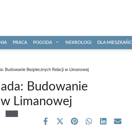
NIA
PRACA
POGODA
NEKROLOGI
DLA MIESZKAŃ
ada: Budowanie Bezpiecznych Relacji w Limanowej
siada: Budowanie
i w Limanowej
Share
Share
Share
Share
Share
Share
on
on
on
on
on
on