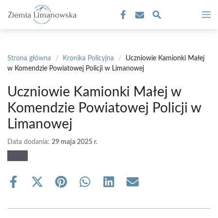
Przejdź
M
do
treści
Strona główna
/
Kronika Policyjna
/
Uczniowie Kamionki Małej
w Komendzie Powiatowej Policji w Limanowej
Uczniowie Kamionki Małej w
Komendzie Powiatowej Policji w
Limanowej
Data dodania:
29 maja 2025 r.
Share
Share
Share
Share
Share
Share
on
on
on
on
on
on
Facebook
X
Pinterest
WhatsApp
LinkedIn
Email
(Twitter)