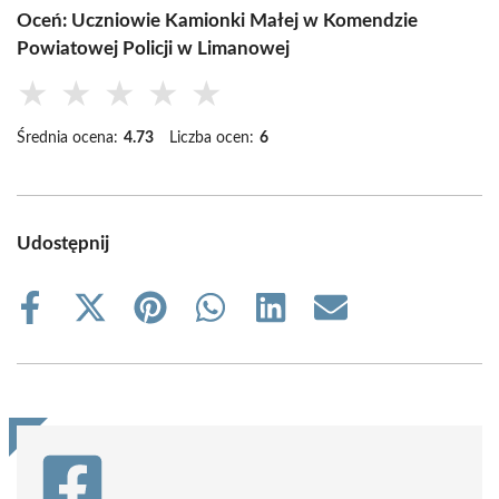
Oceń: Uczniowie Kamionki Małej w Komendzie
Powiatowej Policji w Limanowej
★
★
★
★
★
Średnia ocena:
4.73
Liczba ocen:
6
Udostępnij
Share
Share
Share
Share
Share
Share
on
on
on
on
on
on
Facebook
X
Pinterest
WhatsApp
LinkedIn
Email
(Twitter)