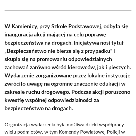
on
on
on
on
on
on
Facebook
X
Pinterest
WhatsApp
LinkedIn
Email
(Twitter)
W Kamienicy, przy Szkole Podstawowej, odbyła się
inauguracja akcji mającej na celu poprawę
bezpieczeństwa na drogach. Inicjatywa nosi tytuł
„Bezpieczeństwo nie bierze się z przypadku” i
skupia się na promowaniu odpowiedzialnych
zachowań zarówno wśród kierowców, jak i pieszych.
Wydarzenie zorganizowane przez lokalne instytucje
zwróciło uwagę na ogromne znaczenie edukacji w
zakresie ruchu drogowego. Podczas akcji poruszono
kwestię wspólnej odpowiedzialności za
bezpieczeństwo na drogach.
Organizacja wydarzenia była możliwa dzięki współpracy
wielu podmiotów, w tym Komendy Powiatowej Policji w