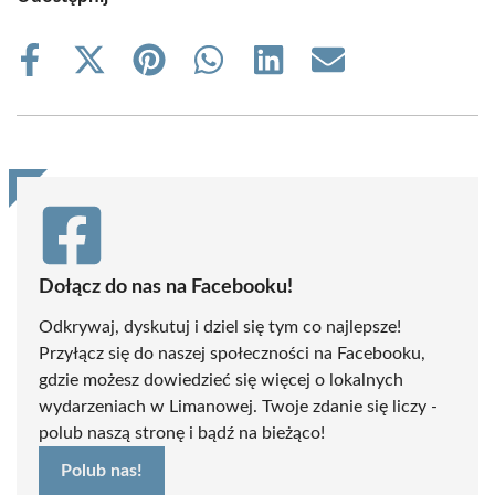
Share
Share
Share
Share
Share
Share
on
on
on
on
on
on
Facebook
X
Pinterest
WhatsApp
LinkedIn
Email
(Twitter)
Dołącz do nas na Facebooku!
Odkrywaj, dyskutuj i dziel się tym co najlepsze!
Przyłącz się do naszej społeczności na Facebooku,
gdzie możesz dowiedzieć się więcej o lokalnych
wydarzeniach w Limanowej. Twoje zdanie się liczy -
polub naszą stronę i bądź na bieżąco!
Polub nas!