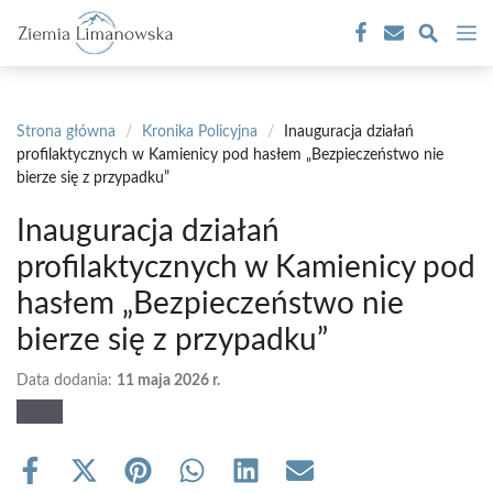
Przejdź
M
do
treści
Strona główna
/
Kronika Policyjna
/
Inauguracja działań
profilaktycznych w Kamienicy pod hasłem „Bezpieczeństwo nie
bierze się z przypadku”
Inauguracja działań
profilaktycznych w Kamienicy pod
hasłem „Bezpieczeństwo nie
bierze się z przypadku”
Data dodania:
11 maja 2026 r.
Share
Share
Share
Share
Share
Share