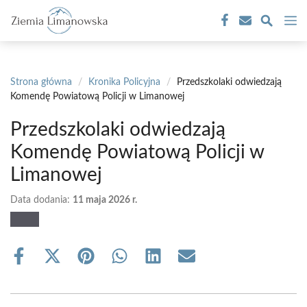
Przejdź
M
do
treści
Strona główna
/
Kronika Policyjna
/
Przedszkolaki odwiedzają
Komendę Powiatową Policji w Limanowej
Przedszkolaki odwiedzają
Komendę Powiatową Policji w
Limanowej
Data dodania:
11 maja 2026 r.
Share
Share
Share
Share
Share
Share
on
on
on
on
on
on
Facebook
X
Pinterest
WhatsApp
LinkedIn
Email
(Twitter)