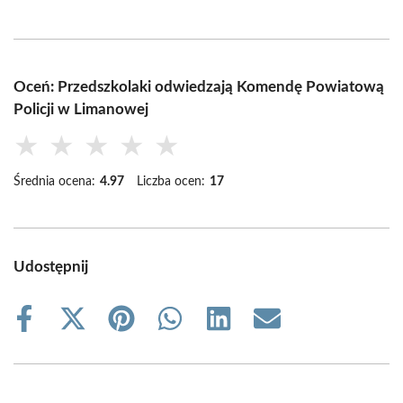
Oceń: Przedszkolaki odwiedzają Komendę Powiatową
Policji w Limanowej
★
★
★
★
★
Średnia ocena:
4.97
Liczba ocen:
17
Udostępnij
Share
Share
Share
Share
Share
Share
on
on
on
on
on
on
Facebook
X
Pinterest
WhatsApp
LinkedIn
Email
(Twitter)