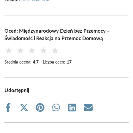
Źródło:
Policja Limanowa
Oceń: Międzynarodowy Dzień bez Przemocy –
Świadomość i Reakcja na Przemoc Domową
★
★
★
★
★
Średnia ocena:
4.7
Liczba ocen:
17
Udostępnij
Share
Share
Share
Share
Share
Share
on
on
on
on
on
on
Facebook
X
Pinterest
WhatsApp
LinkedIn
Email
(Twitter)