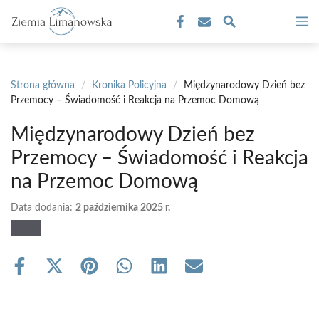
Przejdź
M
do
treści
Strona główna
/
Kronika Policyjna
/
Międzynarodowy Dzień bez
Przemocy – Świadomość i Reakcja na Przemoc Domową
Międzynarodowy Dzień bez
Przemocy – Świadomość i Reakcja
na Przemoc Domową
Data dodania:
2 października 2025 r.
Share
Share
Share
Share
Share
Share
on
on
on
on
on
on
Facebook
X
Pinterest
WhatsApp
LinkedIn
Email
(Twitter)