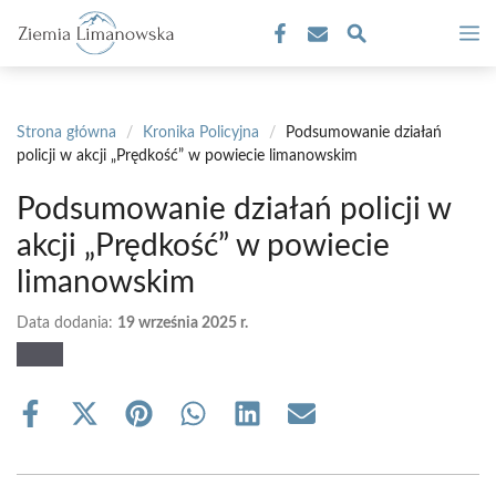
Przejdź
M
do
treści
Strona główna
/
Kronika Policyjna
/
Podsumowanie działań
policji w akcji „Prędkość” w powiecie limanowskim
Podsumowanie działań policji w
akcji „Prędkość” w powiecie
limanowskim
Data dodania:
19 września 2025 r.
Share
Share
Share
Share
Share
Share
on
on
on
on
on
on
Facebook
X
Pinterest
WhatsApp
LinkedIn
Email
(Twitter)