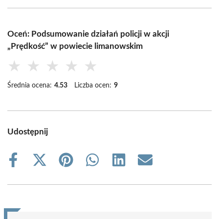
Oceń: Podsumowanie działań policji w akcji
„Prędkość” w powiecie limanowskim
★
★
★
★
★
Średnia ocena:
4.53
Liczba ocen:
9
Udostępnij
Share
Share
Share
Share
Share
Share
on
on
on
on
on
on
Facebook
X
Pinterest
WhatsApp
LinkedIn
Email
(Twitter)