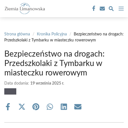
Przejdź
M
do
treści
Strona główna
/
Kronika Policyjna
/
Bezpieczeństwo na drogach:
Przedszkolaki z Tymbarku w miasteczku rowerowym
Bezpieczeństwo na drogach:
Przedszkolaki z Tymbarku w
miasteczku rowerowym
Data dodania:
19 września 2025 r.
Share
Share
Share
Share
Share
Share
on
on
on
on
on
on
Facebook
X
Pinterest
WhatsApp
LinkedIn
Email
(Twitter)