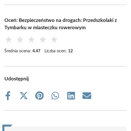
Oceń: Bezpieczeństwo na drogach: Przedszkolaki z
Tymbarku w miasteczku rowerowym
★
★
★
★
★
Średnia ocena:
4.47
Liczba ocen:
12
Udostępnij
Share
Share
Share
Share
Share
Share
on
on
on
on
on
on
Facebook
X
Pinterest
WhatsApp
LinkedIn
Email
(Twitter)