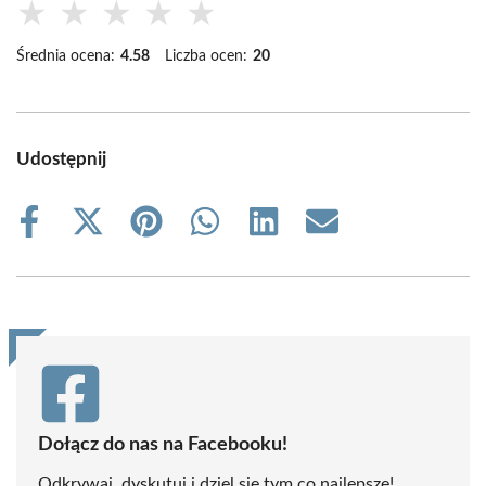
★
★
★
★
★
Średnia ocena:
4.58
Liczba ocen:
20
Udostępnij
Share
Share
Share
Share
Share
Share
on
on
on
on
on
on
Facebook
X
Pinterest
WhatsApp
LinkedIn
Email
(Twitter)
Dołącz do nas na Facebooku!
Odkrywaj, dyskutuj i dziel się tym co najlepsze!