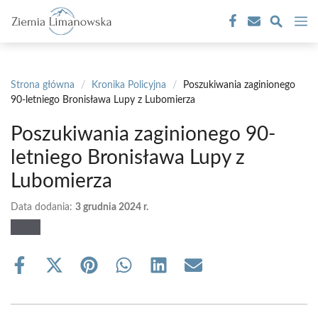
Przejdź
M
do
treści
Strona główna
/
Kronika Policyjna
/
Poszukiwania zaginionego
90-letniego Bronisława Lupy z Lubomierza
Poszukiwania zaginionego 90-
letniego Bronisława Lupy z
Lubomierza
Data dodania:
3 grudnia 2024 r.
Share
Share
Share
Share
Share
Share
on
on
on
on
on
on
Facebook
X
Pinterest
WhatsApp
LinkedIn
Email
(Twitter)