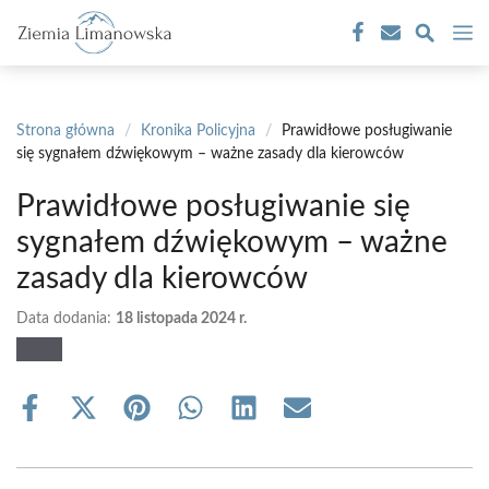
Przejdź
M
do
treści
Strona główna
/
Kronika Policyjna
/
Prawidłowe posługiwanie
się sygnałem dźwiękowym – ważne zasady dla kierowców
Prawidłowe posługiwanie się
sygnałem dźwiękowym – ważne
zasady dla kierowców
Data dodania:
18 listopada 2024 r.
Share
Share
Share
Share
Share
Share
on
on
on
on
on
on
Facebook
X
Pinterest
WhatsApp
LinkedIn
Email
(Twitter)