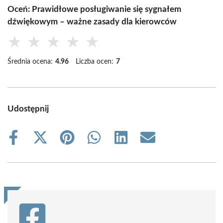
Oceń: Prawidłowe posługiwanie się sygnałem
dźwiękowym – ważne zasady dla kierowców
★
★
★
★
★
Średnia ocena:
4.96
Liczba ocen:
7
Udostępnij
Share
Share
Share
Share
Share
Share
on
on
on
on
on
on
Facebook
X
Pinterest
WhatsApp
LinkedIn
Email
(Twitter)