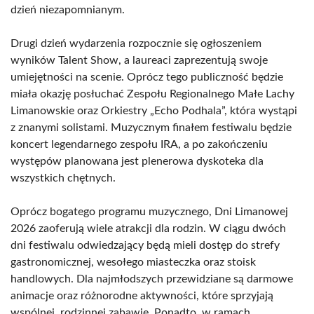
dzień niezapomnianym.
Drugi dzień wydarzenia rozpocznie się ogłoszeniem
wyników Talent Show, a laureaci zaprezentują swoje
umiejętności na scenie. Oprócz tego publiczność będzie
miała okazję posłuchać Zespołu Regionalnego Małe Lachy
Limanowskie oraz Orkiestry „Echo Podhala”, która wystąpi
z znanymi solistami. Muzycznym finałem festiwalu będzie
koncert legendarnego zespołu IRA, a po zakończeniu
występów planowana jest plenerowa dyskoteka dla
wszystkich chętnych.
Oprócz bogatego programu muzycznego, Dni Limanowej
2026 zaoferują wiele atrakcji dla rodzin. W ciągu dwóch
dni festiwalu odwiedzający będą mieli dostęp do strefy
gastronomicznej, wesołego miasteczka oraz stoisk
handlowych. Dla najmłodszych przewidziane są darmowe
animacje oraz różnorodne aktywności, które sprzyjają
wspólnej, rodzinnej zabawie. Ponadto, w ramach