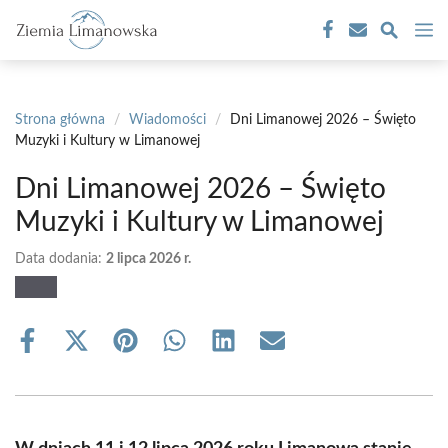
Przejdź
M
do
treści
Strona główna
/
Wiadomości
/
Dni Limanowej 2026 – Święto
Muzyki i Kultury w Limanowej
Dni Limanowej 2026 – Święto
Muzyki i Kultury w Limanowej
Data dodania:
2 lipca 2026 r.
Share
Share
Share
Share
Share
Share
on
on
on
on
on
on
Facebook
X
Pinterest
WhatsApp
LinkedIn
Email
(Twitter)