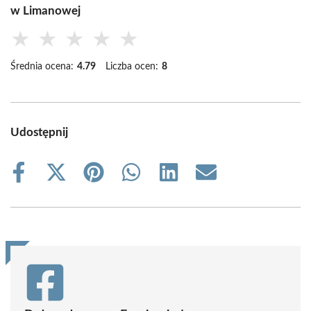
w Limanowej
★
★
★
★
★
Średnia ocena:
4.79
Liczba ocen:
8
Udostępnij
Share
Share
Share
Share
Share
Share
on
on
on
on
on
on
Facebook
X
Pinterest
WhatsApp
LinkedIn
Email
(Twitter)