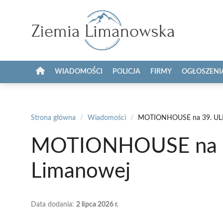
Przejdź
do
treści
WIADOMOŚCI
POLICJA
FIRMY
OGŁOSZENI
Strona główna
/
Wiadomości
/
MOTIONHOUSE na 39. ULIC
MOTIONHOUSE na 39
Limanowej
Data dodania:
2 lipca 2026 r.