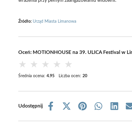
wrażenia przy pełnym zaangażowaniu widowni.
Źródło:
Urząd Miasta Limanowa
Oceń: MOTIONHOUSE na 39. ULICA Festival w L
★
★
★
★
★
Średnia ocena:
4.95
Liczba ocen:
20
Udostępnij
Share
Share
Share
Share
Share
on
on
on
on
on
Facebook
X
Pinterest
WhatsApp
LinkedIn
(Twitter)