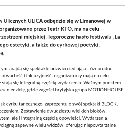
Facebook
X
Pinterest
WhatsApp
LinkedIn
Email
(Twitter)
w Ulicznych ULICA odbędzie się w Limanowej w
 organizowane przez Teatr KTO, ma na celu
zestrzeni miejskiej. Tegoroczne hasło festiwalu „La
jego estetyki, a także do cyrkowej poetyki,
ą.
rym znajdą się spektakle odzwierciedlające różnorodne
k otwartość i inkluzyjność, organizatorzy mają na celu
 stają się integralną częścią wydarzenia. Ważnym punktem
ższą niedzielę, gdzie zagości brytyjska grupa MOTIONHOUSE.
 cyrku tanecznego, zaprezentuje swój spektakl BLOCK,
otoczeniem. Zestawienie dwudziestu wielkich bloków,
ytem, ale i integralną częścią opowieści. Wydarzenia
iągną zapewne wielu widzów, oferując niepowtarzalne