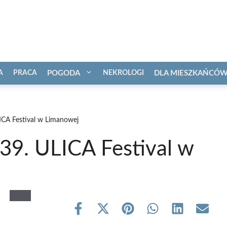
A
PRACA
POGODA
NEKROLOGI
DLA MIESZKAŃCÓ
A Festival w Limanowej
. ULICA Festival w
Share
Share
Share
Share
Share
Share
on
on
on
on
on
on